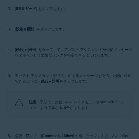
[
SMS ガード
] をタップします。
[
設定を開始
] をタップします。
[
続行
] ▸ [
許可
] をタップして、アバスト アシスタントが受信メッセージ
をスキャンして危険なリンクを特定できるようにします。
アバスト アシスタントがリスクのあるメッセージを受信した際に通知
できるように、
続行
▸
許可
をタップします。
注意:
手順は、お使いのデバイスモデルやAndroidバージ
ョンによって異なる場合があります。
必要に応じて、[
Continue
] ▸ [
Allow
] の順にタップすると、Avast One