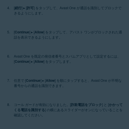
[
続行
] ▸ [
許可
] をタップして、Avast One が通話を識別してブロックで
きるようにします。
[
Continue
] ▸ [
Allow
] をタップして、アバスト ワンがブロックされた通
話を表示できるようにします。
Avast One を既定の発信者番号とスパムアプリとして設定するには、
[
Continue
] ▸ [
Allow
] をタップします。
任意で [
Continue
] ▸ [
Allow
] を順にタップすると、Avast One が不明な
番号からの通話を識別できます。
コール ガードが有効になりました。[
詐欺電話をブロック
] と [
かかって
くる電話を識別する
] の横にあるスライダーがオンになっていることを
確認してください。