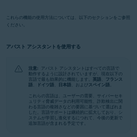
これらの機能の使用方法については、以下のセクションをご参照
ください。
アバスト アシスタントを使用する
注意:
アバスト アシスタントはすべての言語で
動作するように設計されていますが、現在以下の
言語で最も効果的に機能します。
英語
、
フランス
語
、
ドイツ語
、
日本語
、および
スペイン語
。
これらの言語は、ユーザーの需要、サイバーセキ
ュリティ脅威データの利用可能性、詐欺検出に関
わる言語の複雑さなどの要因に基づいて選ばれま
した。言語サポートは継続的に拡大しており、シ
ステムが学習し進化するにつれて、今後の更新で
追加言語が含まれる予定です。