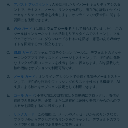
アバスト アシスタント
：AIを活用したサイバーセキュリティアシスタ
ントで、テキスト、メール、リンクを分析し、潜在的な詐欺やサイバ
ーセキュリティの懸念を検出します。オンラインでの安全性に関する
質問にも使用できます。
Web ガード
（以前は
ウェブ シールド
として知られていました）: この
ツールはインターネット上の活動をリアルタイムでスキャンし、マル
ウェアがデバイスにダウンロードされるのを防ぎ、悪意のあるWebサ
イトを回避するのに役立ちます。
SMS ガード
: スキャム プロテクション ツールは、デフォルトのメッセ
ージングアプリでテキストメッセージをスキャンして、潜在的に危険
なリンクや詐欺コンテンツを検出するのに役立ちます。AIを搭載した
検出機能はオプションで利用可能です。
メール ガード
：オンラインアカウントで受信する電子メールをスキャ
ンして、潜在的な詐欺やフィッシングのリスクを検出する機能で、AI
支援による検出をオプション設定として利用できます。
コール ガード
: 不審な電話や詐欺電話を自動的にブロックし、着信が
信頼できる連絡先、企業、または潜在的に危険な発信元からのもので
あるかを識別するのに役立ちます。
リンクガード
：この機能は、メールやメッセージからのリンクなど、
ブラウザ外からアクセスするリンクをスキャンし、デフォルトのブラ
ウザで開く前に危険である場合に警告します。