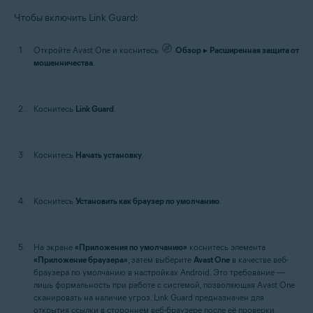
Чтобы включить Link Guard:
Откройте Avast One и коснитесь
Обзор
▸
Расширенная защита от
мошенничества
.
Коснитесь
Link Guard
.
Коснитесь
Начать установку
.
Коснитесь
Установить как браузер по умолчанию
.
На экране
«Приложения по умолчанию»
коснитесь элемента
«Приложение браузера»
, затем выберите
Avast One
в качестве веб-
браузера по умолчанию в настройках Android. Это требование —
лишь формальность при работе с системой, позволяющая Avast One
сканировать на наличие угроз. Link Guard предназначен для
открытия ссылки в стороннем веб-браузере после её проверки.