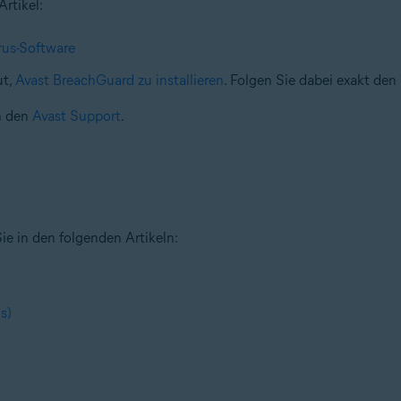
rtikel:
rus-Software
ut,
Avast BreachGuard zu installieren
. Folgen Sie dabei exakt den 
an den
Avast Support
.
e in den folgenden Artikeln:
s)