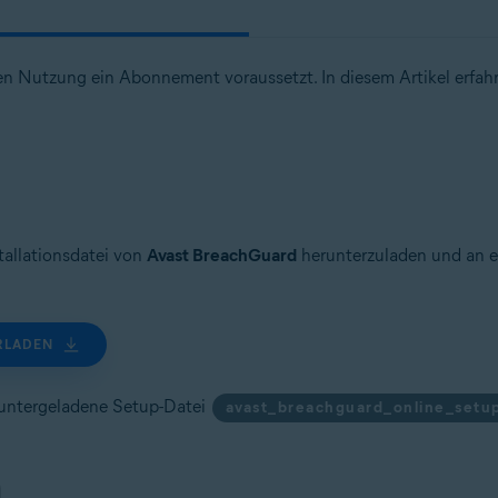
ren Nutzung ein Abonnement voraussetzt. In diesem Artikel erfa
stallationsdatei von
Avast BreachGuard
herunterzuladen und an e
RLADEN
eruntergeladene Setup-Datei
avast_breachguard_online_setu