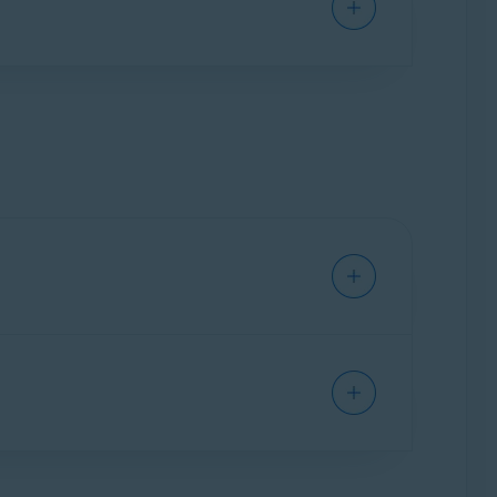
espektive lokalizované verze některých
Hlídače e-mailů.
vast: Podezřelé
u potenciálně škodlivých nebo
ast: Podvod
. Štítky se zobrazují přímo ve