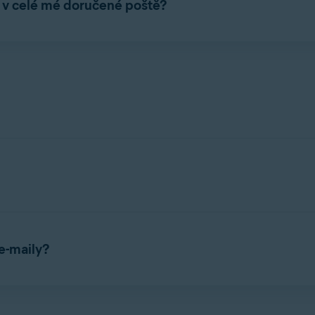
ly v celé mé doručené poště?
ětšinu populárních poskytovatelů podporujících protokol IMAP, r
stuje e-maily, které už jste v e-mailovém účtu měli před zapnutím 
m.br, live.jp atd.).
o e-mailový účet, najdete vnásledujícím článku:
e-maily?
m e-mailům štítek
Avast: Otestováno
pro bezpečné zprávy nebo
A
ekce podvodů využívající AI, podvodné e-maily jsou označeny
Av