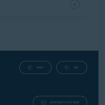
ím článku, jak ji znovu připojit:
Hlídač e-mailů
hraně svého účtu musíte
každých šest měsíců
také upozornění v sekci Hlídač e-mailů v
ANO
NE
KONTAKTUJTE NÁS