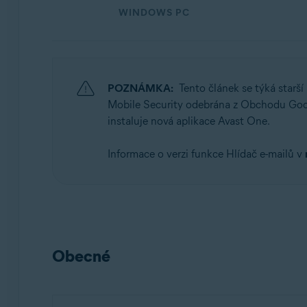
WINDOWS PC
Operační systémy:
Windows, macOS, Android a iOS
POZNÁMKA:
Tento článek se týká starší
Mobile Security odebrána z Obchodu Googl
instaluje nová aplikace Avast One.
Informace o verzi funkce Hlídač e-mailů v
Obecné