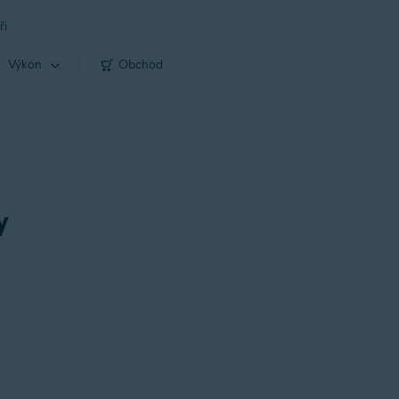
ři
Výkon
Obchod
y