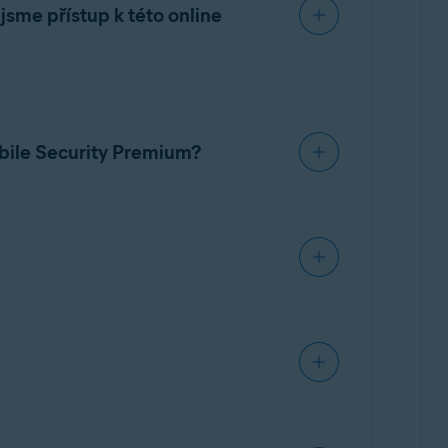
jsme přístup k této online
u, například kvůli změně hesla k e-mailovému
bile Security Premium?
ce se otevře.
é účty, i když odinstalujete Avast Mobile
 Premium
. Podrobné pokyny k odebrání
apodle pokynů znovu přidejte svůj e-mailový
u nebezpečné odkazy a přílohy v e-mailech.
lásit neodhalené nevyžádané zprávy, řiďte se
esa převedena, ztrácí spojení sHlídačem e-