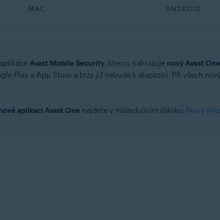
MAC
ANDROID
 aplikace
Avast Mobile Security
, kterou nahrazuje
nový Avast On
e Play a App Storu a brzy již nebude k dispozici. Při všech nov
nové aplikaci Avast One
najdete v následujícím článku:
Nový Hlíd