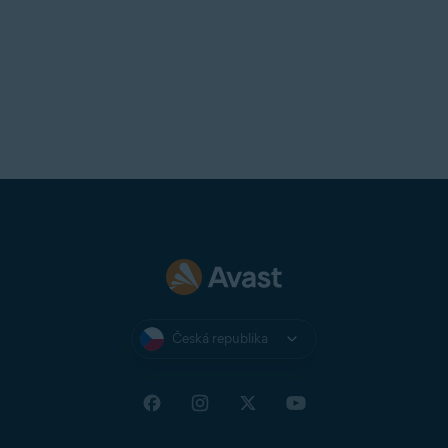
UOL Mail
Virgin
Virgin Media
Web
Windows Live
Yahoo!
Yandex Mail
Zeeland Net
Ziggo Mail
Zoho Mail
Česká republika