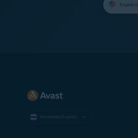
your
language:
Worldwide (English)