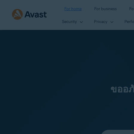
For home
For business
Fo
Security
Privacy
Perf
ขออภ
Select