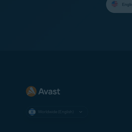
your
language:
Worldwide (English)