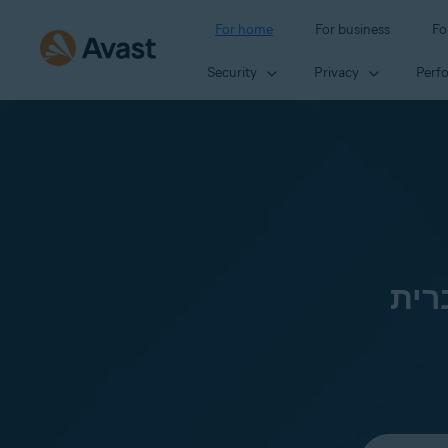
For home
For business
Fo
Security
Privacy
Perf
רית
Select