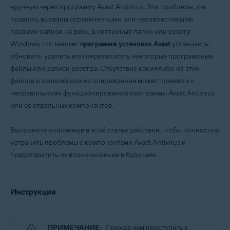
вручную через программу Avast Antivirus. Эти проблемы, как
правило, вызваны ограниченными или несовместимыми
Операционные системы:
правами записи на диск, в системные папки или реестр
Microsoft Windows 11 Home / Pro / Enterprise / Education
Windows, что мешает
программе установки Avast
установить,
Microsoft Windows 10 Home / Pro / Enterprise / Education — 32- или 64-
разрядная версия
обновить, удалить или перезаписать некоторые программные
Microsoft Windows 8,1 / Pro / Enterprise — 32- или 64-разрядная версия
файлы или записи реестра. Отсутствие каких-либо из этих
Microsoft Windows 8 / Pro / Enterprise — 32- или 64-разрядная версия
файлов и записей или их повреждение может привести к
Microsoft Windows 7 Home Basic / Home Premium / Professional /
Enterprise / Ultimate — SP 1 с обновлением Convenient Rollup, 32- или
неправильному функционированию программы Avast Antivirus
64-разрядная версия
или ее отдельных компонентов.
Выполните описанные в этой статье действия, чтобы полностью
устранить проблемы с компонентами Avast Antivirus и
предотвратить их возникновение в будущем.
Инструкции
ПРИМЕЧАНИЕ:
Прежде чем приступить к