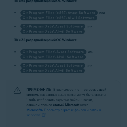
ПК с 64-разрядной версией ОС Windows:
C:\Program Files (x86)\Avast Software
или
C:\Program Files (x86)\Alwil Software
C:\ProgramData\Avast Software
или
C:\ProgramData\Alwil Software
ПК с 32-разрядной версией ОС Windows:
C:\Program Files\Avast Software
или
C:\Program Files\Alwil Software
C:\ProgramData\Avast Software
или
C:\ProgramData\Alwil Software
ПРИМЕЧАНИЕ:
В зависимости от настроек вашей
системы названные выше папки могут быть скрыты.
Чтобы отобразить скрытые файлы и папки,
ознакомьтесь со
статьей Microsoft
ниже.
Microsoft ▸
Просмотр скрытых файлов и папок в
Windows
.