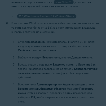
название которых начинается с
aswNdis*.*
, если таковые
имеются в следующей папке и ее вложенных папках.
C:\Windows\System32\DriverStore
Если система Windows (запущенная в безопасном режиме) не может
удалить какие-либо из этих файлов, получите права их владельца,
выполнив следующие инструкции.
Откройте
проводник
, нажмите правой кнопкой мыши файл,
владельцем которого вы хотите стать, и выберите пункт
Свойства
в контекстном меню.
Выберите вкладку
Безопасность
, а затем
Дополнительно
.
Вверху рядом с подписью
Владелец
нажмите
Изменить
(при
появлении запроса разрешения от службы
Контроль учетных
записей пользователей
выберите
Да
, чтобы разрешить
действие).
Введите текст
Администратор
или
Администраторы
в поле
Введите имена выбираемых объектов
. Нажмите
Проверить
имена
, чтобы выполнить проверку, а затем несколько раз
выберите
OK
, чтобы закрыть все появившиеся диалоговые
окна.