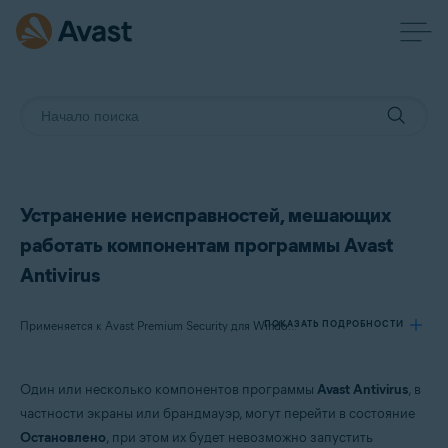
Устранение неисправностей, мешающих
работать компонентам программы Avast
Antivirus
ПОКАЗАТЬ ПОДРОБНОСТИ
Применяется к Avast Premium Security для Windows, Avast Free Antivirus для Windows
Один или несколько компонентов программы
Avast Antivirus
, в
Продукты:
частности экраны или брандмауэр, могут перейти в состояние
Avast Premium Security 22.x для Windows
Остановлено
, при этом их будет невозможно запустить
Avast Free Antivirus 22.x для Windows