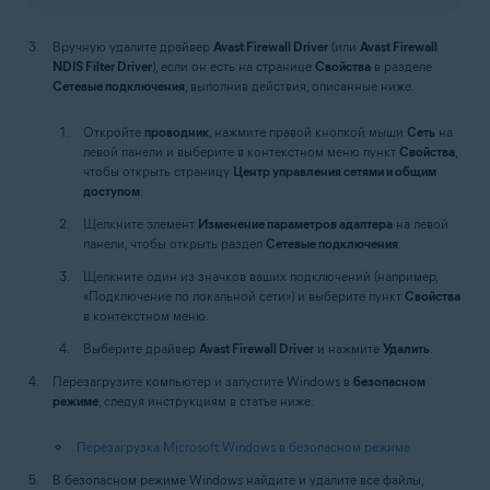
Вручную удалите драйвер
Avast Firewall Driver
(или
Avast Firewall
NDIS Filter Driver
), если он есть на странице
Свойства
в разделе
Сетевые подключения
, выполнив действия, описанные ниже.
Откройте
проводник
, нажмите правой кнопкой мыши
Сеть
на
левой панели и выберите в контекстном меню пункт
Свойства
,
чтобы открыть страницу
Центр управления сетями и общим
доступом
.
Щелкните элемент
Изменение параметров адаптера
на левой
панели, чтобы открыть раздел
Сетевые подключения
.
Щелкните один из значков ваших подключений (например,
«Подключение по локальной сети») и выберите пункт
Свойства
в контекстном меню.
Выберите драйвер
Avast Firewall Driver
и нажмите
Удалить
.
Перезагрузите компьютер и запустите Windows в
безопасном
режиме
, следуя инструкциям в статье ниже.
Перезагрузка Microsoft Windows в безопасном режиме
В безопасном режиме Windows найдите и удалите все файлы,