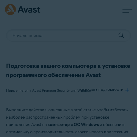
Подготовка вашего компьютера к установке
программного обеспечения Avast
ПОКАЗАТЬ ПОДРОБНОСТИ
Применяется к Avast Premium Security для Windows, Avast Free Antivirus для Windows, Avast Cleanup Premium для Windows, Avast SecureLine VPN для Windows, Avast Driver Updater для Windows, Avast AntiTrack для Windows, Avast BreachGuard для Windows
Выполните действия, описанные в этой статье, чтобы избежать
Продукты:
наиболее распространенных проблем при установке
Avast Premium Security 21.x для Windows
приложения Avast на
компьютер с ОС Windows
и обеспечить
Avast Free Antivirus 21.x для Windows
оптимальную производительность своего нового приложения
Avast Cleanup Premium 21.x для Windows