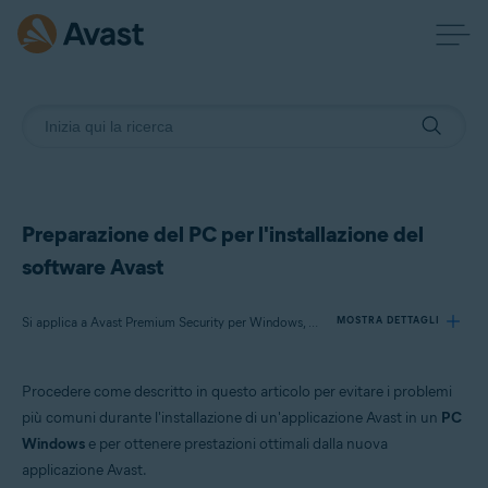
Preparazione del PC per l'installazione del
software Avast
Si applica a Avast Premium Security per Windows, Avast Free Antivirus per Windows, Avast Cleanup Premium per Windows, Avast SecureLine VPN per Windows, Avast Driver Updater per Windows, Avast AntiTrack per Windows, Avast BreachGuard per Windows
MOSTRA DETTAGLI
Procedere come descritto in questo articolo per evitare i problemi
Prodotti:
più comuni durante l'installazione di un'applicazione Avast in un
PC
Avast Premium Security 21.x per Windows
Windows
e per ottenere prestazioni ottimali dalla nuova
Avast Free Antivirus 21.x per Windows
applicazione Avast.
Avast Cleanup Premium 21.x per Windows