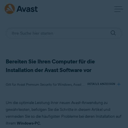
Bereiten Sie Ihren Computer für die
Installation der Avast Software vor
Gilt für Avast Premium Security für Windows, Avast Free Antivirus für Windows, Avast Cleanup Premium für Windows, Avast SecureLine VPN für Windows, Avast Driver Updater für Windows, Avast AntiTrack für Windows, Avast BreachGuard für Windows
DETAILS ANZEIGEN
Um die optimale Leistung ihrer neuen Avast-Anwendung zu
Produkte:
gewährleisten, befolgen Sie die Schritte in diesem Artikel und
Avast Premium Security 21.x für Windows
vermeiden Sie so die häufigsten Probleme bei deren Installation auf
Avast Free Antivirus 21.x für Windows
Ihrem
Windows-PC
.
Avast Cleanup Premium 21.x für Windows