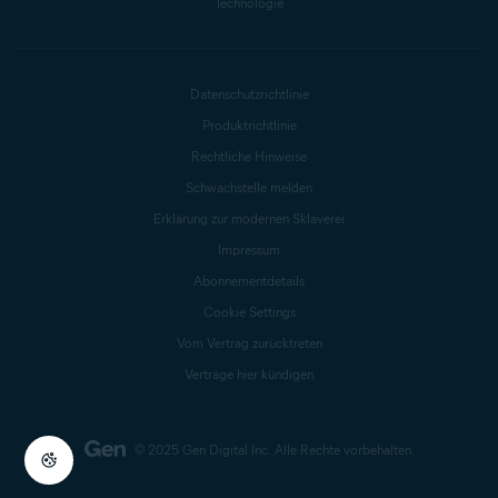
Technologie
Datenschutzrichtlinie
Produktrichtlinie
Rechtliche Hinweise
Schwachstelle melden
Erklärung zur modernen Sklaverei
Impressum
Abonnementdetails
Cookie Settings
Vom Vertrag zurücktreten
Verträge hier kündigen
© 2025 Gen Digital Inc.
Alle Rechte vorbehalten.