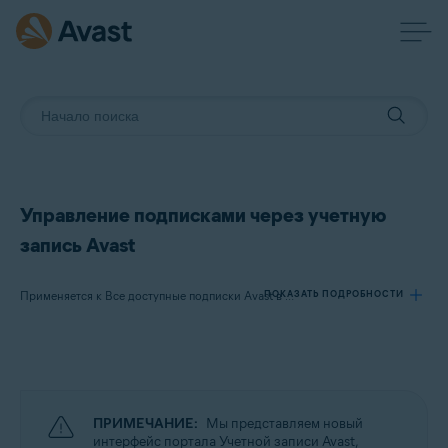
Управление подписками через учетную
запись Avast
ПОКАЗАТЬ ПОДРОБНОСТИ
Применяется к Все доступные подписки Avast в сегменте потребительских решений
Продукты:
Все доступные подписки Avast в сегменте потребительских решений
ПРИМЕЧАНИЕ:
Мы представляем новый
Операционные системы:
интерфейс портала Учетной записи Avast,