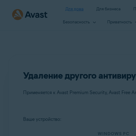
Для дома
Для бизнеса
П
Безопасность
Приватность
Удаление другого антивир
Применяется к Avast Premium Security, Avast Free Ant
Продукты:
Ваше устройство:
Avast Premium Security
WINDOWS PC
Avast Free Antivirus