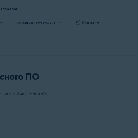
артнерам
Производи­тельность
Магазин
усного ПО
ivirus, Avast Security