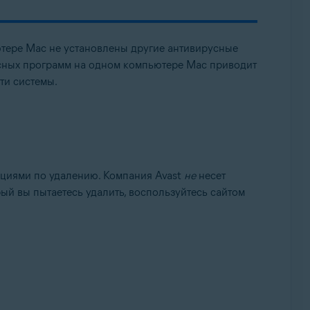
ютере Mac не установлены другие антивирусные
усных программ на одном компьютере Mac приводит
ти системы.
кциями по удалению. Компания Avast
не
несет
рый вы пытаетесь удалить, воспользуйтесь сайтом