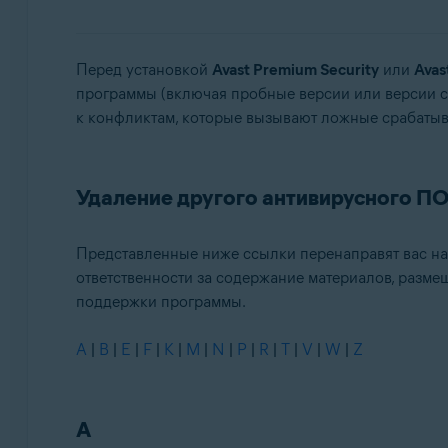
Avast Security
Операционные системы:
Перед установкой
Avast Premium Security
или
Avas
программы (включая пробные версии или версии с
ОС Windows и MacOS
к конфликтам, которые вызывают ложные срабатыв
Удаление другого антивирусного П
Представленные ниже ссылки перенаправят вас на
ответственности за содержание материалов, размещ
поддержки программы.
A
|
B
|
E
|
F
|
K
|
M
|
N
|
P
|
R
|
T
|
V
|
W
|
Z
A