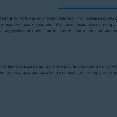
t Security
необходимо сперва убедиться, что на вашем компь
 истекшим сроком действия). Установка нескольких антивир
ания, ухудшение производительности и снижение стабильнос
О
 сайты поставщиков других антивирусных программ с инстру
енных на этих страницах. Если в списке нет антивируса, кото