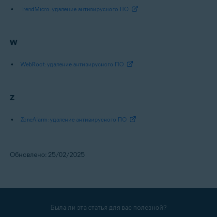
TrendMicro: удаление антивирусного ПО
W
WebRoot: удаление антивирусного ПО
Z
ZoneAlarm: удаление антивирусного ПО
Обновлено: 25/02/2025
Была ли эта статья для вас полезной?