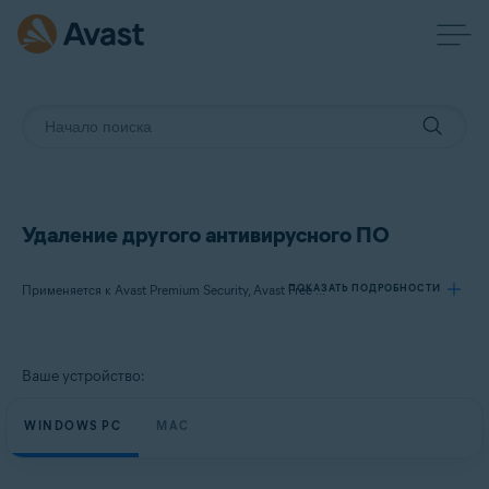
Удаление другого антивирусного ПО
ПОКАЗАТЬ ПОДРОБНОСТИ
Применяется к Avast Premium Security, Avast Free Antivirus, Avast Security
Продукты:
Ваше устройство:
Avast Premium Security
Avast Free Antivirus
WINDOWS PC
MAC
Avast Security
Операционные системы: