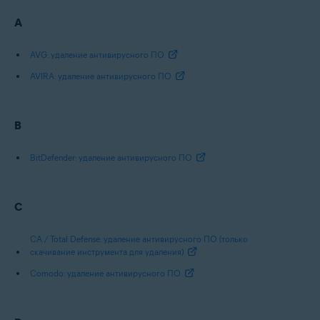
A
AVG: удаление антивирусного ПО
AVIRA: удаление антивирусного ПО
B
BitDefender: удаление антивирусного ПО
C
CA / Total Defense: удаление антивирусного ПО (только
скачивание инструмента для удаления)
Comodo: удаление антивирусного ПО