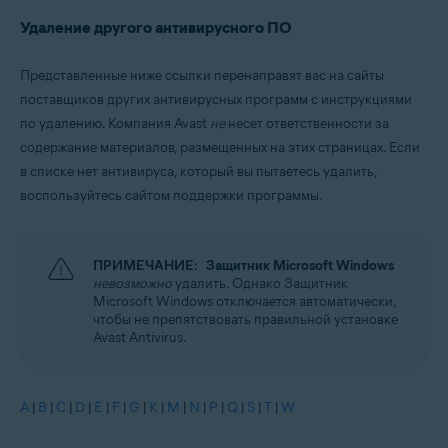
Удаление другого антивирусного ПО
Представленные ниже ссылки перенаправят вас на сайты
поставщиков других антивирусных программ с инструкциями
по удалению. Компания Avast
не
несет ответственности за
содержание материалов, размещенных на этих страницах. Если
в списке нет антивируса, который вы пытаетесь удалить,
воспользуйтесь сайтом поддержки программы.
ПРИМЕЧАНИЕ:
Защитник Microsoft Windows
невозможно
удалить. Однако Защитник
Microsoft Windows отключается автоматически,
чтобы не препятствовать правильной установке
Avast Antivirus.
A
|
B
|
C
|
D
|
E
|
F
|
G
|
K
|
M
|
N
|
P
|
Q
|
S
|
T
|
W