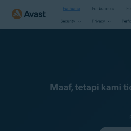
For home
For business
Fo
Security
Privacy
Perf
Maaf, tetapi kami 
Select