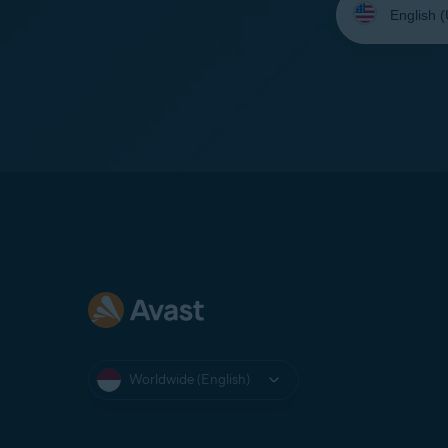
your
language:
Worldwide (English)