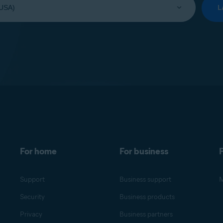
L
For home
For business
F
Support
Business support
M
Security
Business products
Privacy
Business partners