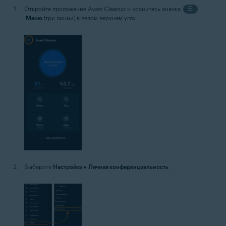
Откройте приложение Avast Cleanup и коснитесь значка
☰
Меню
(три линии) в левом верхнем углу.
Выберите
Настройки
▸
Личная конфиденциальность
.