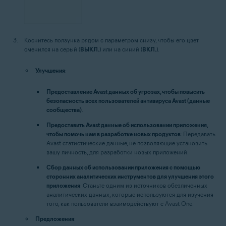
Коснитесь ползунка рядом с параметром снизу, чтобы его цвет
сменился на серый (
ВЫКЛ.
) или на синий (
ВКЛ.
).
Улучшения
:
Предоставление Avast данных об угрозах, чтобы повысить
безопасность всех пользователей антивируса Avast (данные
сообщества)
.
Предоставить Avast данные об использовании приложения,
чтобы помочь нам в разработке новых продуктов
: Передавать
Avast статистические данные, не позволяющие установить
вашу личность, для разработки новых приложений.
Сбор данных об использовании приложения с помощью
сторонних аналитических инструментов для улучшения этого
приложения
: Станьте одним из источников обезличенных
аналитических данных, которые используются для изучения
того, как пользователи взаимодействуют с Avast One.
Предложения
: