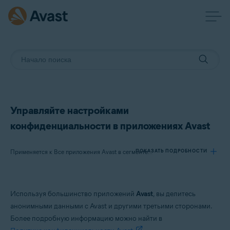
Управляйте настройками
конфиденциальности в приложениях Avast
ПОКАЗАТЬ ПОДРОБНОСТИ
Применяется к Все приложения Avast в сегменте потребительских решений
Продукты:
Используя большинство приложений
Avast
, вы делитесь
Все приложения Avast в сегменте потребительских решений
анонимными данными с Avast и другими третьими сторонами.
Более подробную информацию можно найти в
Операционные системы: