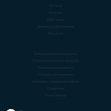
Контакты
Вакансии
Пресс-центр
Доверие в цифровом мире
Технология
Политика конфиденциальности
Политика в отношении продуктов
Юридические документы
Сообщить об уязвимости
Заявление о современном рабстве
О подписках
Cookie Settings