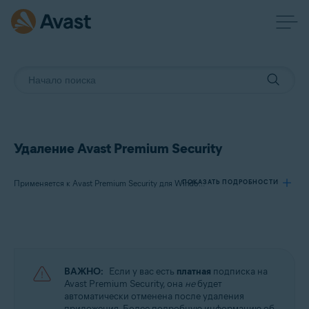
Удаление Avast Premium Security
ПОКАЗАТЬ ПОДРОБНОСТИ
Применяется к Avast Premium Security для Windows, Avast Premium Security для Mac
Продукты:
Avast Premium Security 23.x для Windows
Avast Premium Security 15.x для Mac
ВАЖНО:
Если у вас есть
платная
подписка на
Avast Premium Security, она
не
будет
Операционные системы:
автоматически отменена после удаления
приложения. Более подробную информацию об