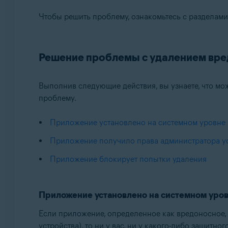
Avast Mobile Security Premium
Чтобы решить проблему, ознакомьтесь с разделами
Avast Mobile Security
Операционные системы:
Решение проблемы с удалением вр
Android
Выполнив следующие действия, вы узнаете, что мож
проблему.
Приложение установлено на системном уровне
Приложение получило права администратора у
Приложение блокирует попытки удаления
Приложение установлено на системном уро
Если приложение, определенное как вредоносное,
устройства), то ни у вас, ни у какого-либо защитн