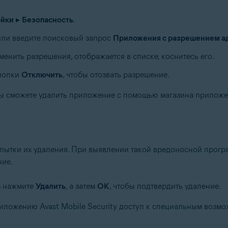
ойки
▸
Безопасность
.
или введите поисковый запрос
Приложения с разрешением ад
енить разрешения, отображается в списке, коснитесь его.
кнопки
Отключить
, чтобы отозвать разрешение.
 вы сможете удалить приложение с помощью магазина прилож
тки их удаления. При выявлении такой вредоносной програ
ние.
а
нажмите
Удалить
, а затем
OК
, чтобы подтвердить удаление.
иложению Avast Mobile Security доступ к специальным возмо