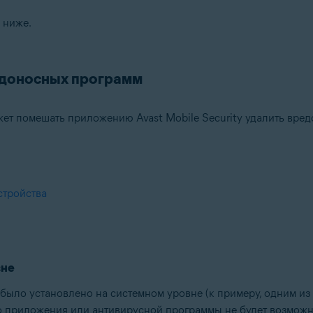
 ниже.
едоносных программ
ет помешать приложению Avast Mobile Security удалить вред
стройства
вне
 было установлено на системном уровне (к примеру, одним и
ого приложения или антивирусной программы не будет возможно