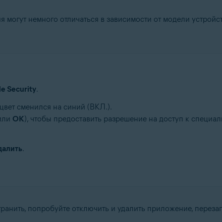
могут немного отличаться в зависимости от модели устройст
le Security
.
цвет сменился на синий (ВКЛ.).
или
OK
), чтобы предоставить разрешение на доступ к специ
далить
.
ранить, попробуйте отключить и удалить приложение, переза