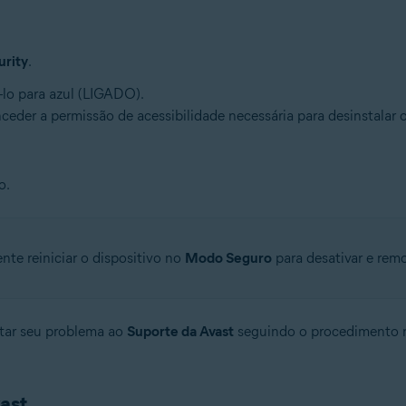
urity
.
o para azul (LIGADO).
nceder a permissão de acessibilidade necessária para desinstalar 
o.
ente reiniciar o dispositivo no
Modo Seguro
para desativar e remo
tar seu problema ao
Suporte da Avast
seguindo o procedimento n
ast