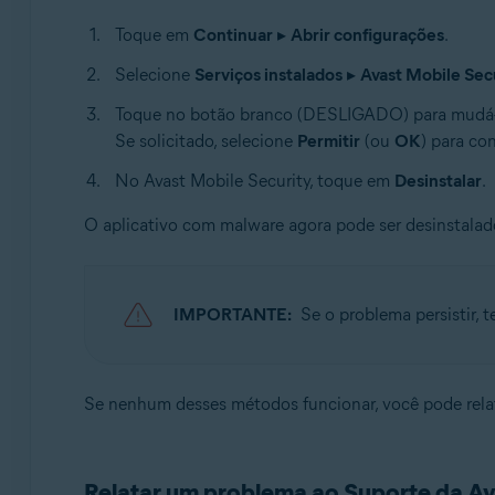
Toque em
Continuar
▸
Abrir configurações
.
Selecione
Serviços instalados
▸
Avast Mobile Sec
Toque no botão branco (DESLIGADO) para mudá-l
Se solicitado, selecione
Permitir
(ou
OK
) para co
No Avast Mobile Security, toque em
Desinstalar
.
O aplicativo com malware agora pode ser desinstalad
IMPORTANTE:
Se o problema persistir, t
Se nenhum desses métodos funcionar, você pode rela
Relatar um problema ao Suporte da Av