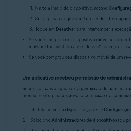
Na tela Início do dispositivo, acesse
Configura
Se o aplicativo que você quiser desativar aparec
Toque em
Desativar
para interromper a execução
Se você comprou um dispositivo móvel usado, entre
malware foi instalado antes de você começar a usar
Se você comprou seu dispositivo móvel de um reven
Um aplicativo recebeu permissão de administra
Se um aplicativo conceder a permissão de administrado
procedimento para desativar a permissão de administr
Na tela Início do dispositivo, acesse
Configuraçõ
Selecione
Administradores de dispositivos
(ou pe
Se o aplicativo para o qual você quer alterar as pe