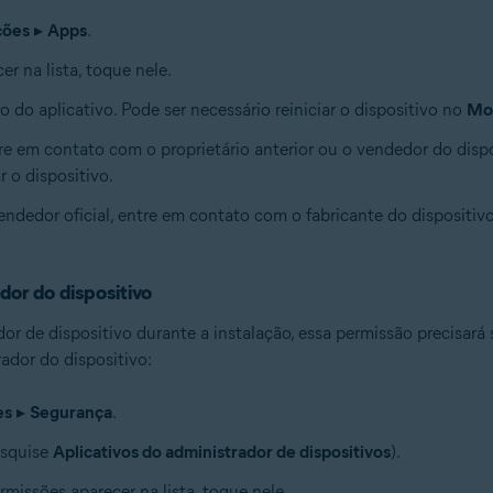
ções
▸
Apps
.
er na lista, toque nele.
 do aplicativo. Pode ser necessário reiniciar o dispositivo no
Mo
 em contato com o proprietário anterior ou o vendedor do dispos
 o dispositivo.
dedor oficial, entre em contato com o fabricante do dispositivo
dor do dispositivo
r de dispositivo durante a instalação, essa permissão precisará s
ador do dispositivo:
es
▸
Segurança
.
squise
Aplicativos do administrador de dispositivos
).
rmissões aparecer na lista, toque nele.