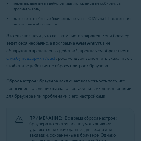
Операционные системы:
перенаправление на веб-страницы, которые вы не собирались
просматривать;
Microsoft Windows 11 Home / Pro / Enterprise / Education
Microsoft Windows 10 Home / Pro / Enterprise / Education — 32- или 64-
высокое потребление браузером ресурсов ОЗУ или ЦП, даже если не
разрядная версия
выполняется обновление.
Microsoft Windows 8.1 / Pro / Enterprise — 32- или 64-разрядная версия
Microsoft Windows 8 / Pro / Enterprise — 32- или 64-разрядная версия
Это еще не значит, что ваш компьютер заражен. Если браузер
Microsoft Windows 7 Home Basic / Home Premium / Professional /
ведет себя необычно, а программа
Avast Antivirus
не
Enterprise / Ultimate — SP 2, 32- или 64-разрядная версия
обнаружила вредоносных действий, прежде чем обратиться в
службу поддержки Avast
, рекомендуем выполнить указанные в
этой статье действия по сбросу настроек браузера.
Сброс настроек браузера исключает возможность того, что
необычное поведение вызвано нестабильными дополнениями
для браузера или проблемами с его настройками.
ПРИМЕЧАНИЕ:
Во время сброса настроек
браузера до состояния по умолчанию
не
удаляются никакие данные для входа или
закладки, сохраненные в браузере. Однако
другие пользовательские настройки и