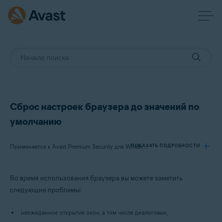
Сброс настроек браузера до значений по
умолчанию
ПОКАЗАТЬ ПОДРОБНОСТИ
Применяется к Avast Premium Security для Windows, Avast Free Antivirus для Windows
Во время использования браузера вы можете заметить
Продукты:
следующие проблемы:
Avast Premium Security 20.x для Windows
Avast Free Antivirus 20.x для Windows
неожиданное открытие окон, в том числе диалоговых;