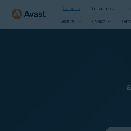
For home
For business
Fo
Security
Privacy
Perf
ة
Select