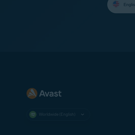
your
language:
Worldwide (English)