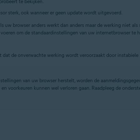
robeert te bekijken.
or sterk, ook wanneer er geen update wordt uitgevoerd.
tion
. Als uw browser anders werkt dan anders maar de werking niet al
ion – 32-/64-bits
te voeren om de standaardinstellingen van uw internetbrowser te
ssional / Enterprise / Ultimate – Service Pack 2, 32-/64-bits
uit dat de onverwachte werking wordt veroorzaakt door instabiel
tellingen van uw browser herstelt, worden de aanmeldingsgegeve
 en voorkeuren kunnen wel verloren gaan. Raadpleeg de onderst