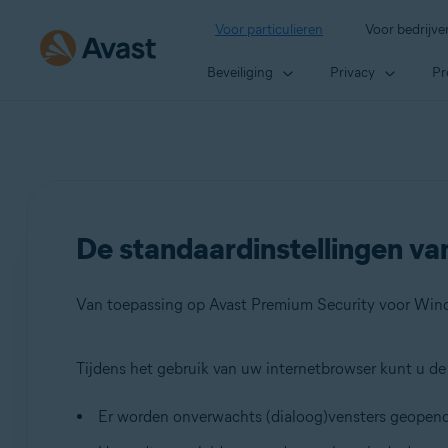
Voor particulieren
Voor bedrijve
Beveiliging
Privacy
Pr
De standaardinstellingen va
Van toepassing op Avast Premium Security voor Wind
Tijdens het gebruik van uw internetbrowser kunt u 
Producten:
Er worden onverwachts (dialoog)vensters geopend
Avast Premium Security 20.x voor Windows
Avast Free Antivirus 20.x voor Windows