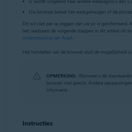
U wordt omgeleid naar andere webpagina's dan u p
Besturingssystemen:
Uw browser belast het werkgeheugen of de process
Microsoft Windows 11 Home / Pro / Enterprise / Educa
Dit wil niet per se zeggen dat uw pc is geïnfecteerd
Microsoft Windows 10 Home / Pro / Enterprise / Educat
het raadzaam de volgende stappen in dit artikel uit 
Microsoft Windows 8.1 / Pro / Enterprise – 32-/64-bits
ondersteuning van Avast
.
Microsoft Windows 8 / Pro / Enterprise – 32-/64-bits
Microsoft Windows 7 Home Basic / Home Premium / Profe
Het herstellen van de browser sluit de mogelijkheid 
OPMERKING:
Wanneer u de standaardins
browser
niet
gewist. Andere aanpassingen
informatie.
Instructies