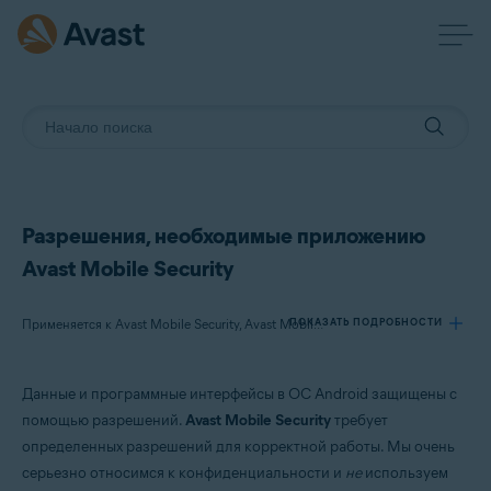
Разрешения, необходимые приложению
Avast Mobile Security
ПОКАЗАТЬ ПОДРОБНОСТИ
Применяется к Avast Mobile Security, Avast Mobile Security Premium
Данные и программные интерфейсы в ОС Android защищены с
Продукты:
помощью разрешений.
Avast Mobile Security
требует
Avast Mobile Security
определенных разрешений для корректной работы. Мы очень
Avast Mobile Security Premium
серьезно относимся к конфиденциальности и
не
используем