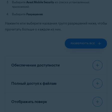
Выберите
Avast Mobile Security
из списка установленных
приложений.
Выберите
Разрешения
.
Нажмите или выберите названия групп разрешений ниже, чтобы
прочитать больше о каждом из них.
РАЗВЕРНУТЬ ВСЕ
Обеспечение доступности
Разрешает
Веб-защите
сканировать и
Полный доступ к файлам
анализировать посещаемые URL-адреса, а также
блокировать опасные данные.
Разрешает просматривать ваш экран и отображать
Разрешает
Хранилище фотографий
и
Очистить
Отображать поверх
содержимое поверх других приложений.
мусор
читать, изменять и удалять файлы.
Разрешает взаимодействовать с приложениями от