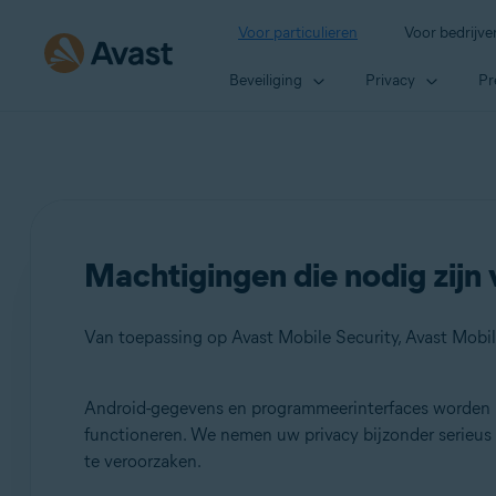
Voor particulieren
Voor bedrijve
Beveiliging
Privacy
Pr
Machtigingen die nodig zijn
Van toepassing op Avast Mobile Security, Avast Mobi
Android-gegevens en programmeerinterfaces worden
Producten:
functioneren. We nemen uw privacy bijzonder serieu
te veroorzaken.
Avast Mobile Security
Avast Mobile Security Premium