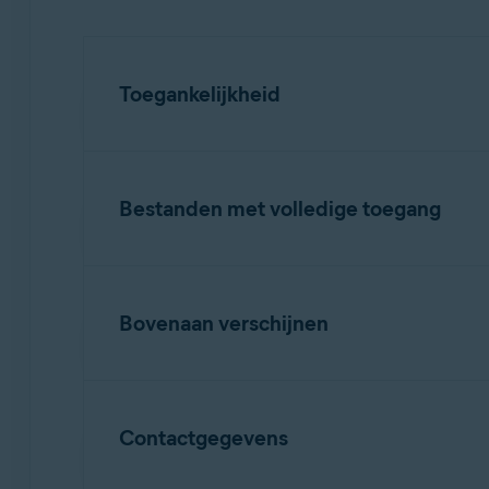
Toegankelijkheid
Hiermee kan
Webbewaking
de URL's die u
Bestanden met volledige toegang
Maakt het mogelijk om uw scherm te bekijk
Maakt interactie met apps namens u mogel
Hiermee kunnen
Fotokluis
en
Overbodige 
Bovenaan verschijnen
Hiermee kan
App Lock
worden weergegeven
Contactgegevens