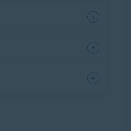
unts.
gescand.
eze voor u kan vergrendelen.