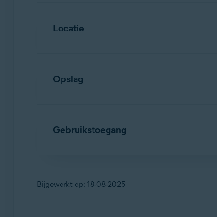
Hiermee kan
App-vergrendeling
een pincod
Locatie
Dit geeft toegang tot contactgegevens en 
Stelt
Scan Wi-Fi
in staat nieuwe netwerken 
Opslag
Deze machtiging geeft toegang tot bestan
Gebruikstoegang
Hiermee kunnen malware en ongewenste bes
Hiermee kan
App-vergrendeling
detecteren
Bijgewerkt op: 18-08-2025
Biedt toegang om het gebruik van andere a
Biedt toegang tot uw serviceprovider en inf