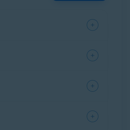
en.
.