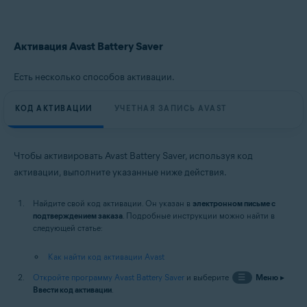
Microsoft Windows 10 Home / Pro / Enterprise / Education — 32- или 64-
разрядная версия
Microsoft Windows 8.1 / Pro / Enterprise — 32- или 64-разрядная версия
Microsoft Windows 8 / Pro / Enterprise — 32- или 64-разрядная версия
Активация Avast Battery Saver
Microsoft Windows 7 Home Basic / Home Premium / Professional /
Enterprise / Ultimate — SP 1, 32- или 64-разрядная версия
Есть несколько способов активации.
КОД АКТИВАЦИИ
УЧЕТНАЯ ЗАПИСЬ AVAST
Чтобы активировать Avast Battery Saver, используя код
активации, выполните указанные ниже действия.
Найдите свой код активации. Он указан в
электронном письме с
подтверждением заказа
. Подробные инструкции можно найти в
следующей статье:
Как найти код активации Avast
Откройте программу Avast Battery Saver
и выберите
☰
Меню
▸
Ввести код активации
.