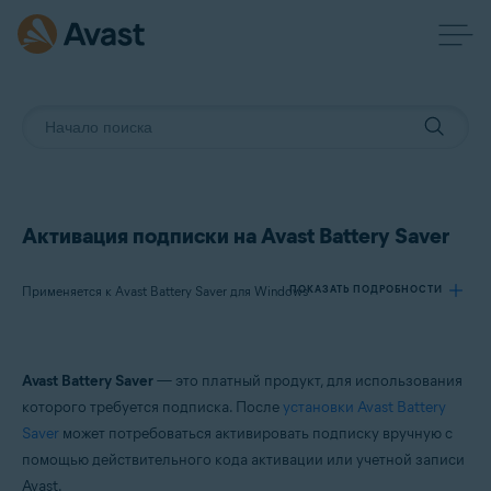
Активация подписки на Avast Battery Saver
Применяется к Avast Battery Saver для Windows
ПОКАЗАТЬ ПОДРОБНОСТИ
Продукты:
Avast Battery Saver
— это платный продукт, для использования
Avast Battery Saver 22.x для Windows
которого требуется подписка. После
установки Avast Battery
Saver
может потребоваться активировать подписку вручную с
Операционные системы:
помощью действительного кода активации или учетной записи
Microsoft Windows 11 Home / Pro / Enterprise / Education
Avast.