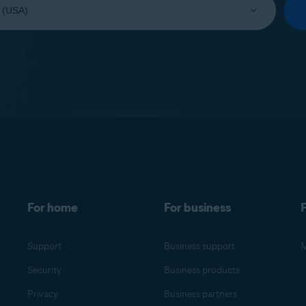
For home
For business
F
Support
Business support
M
Security
Business products
Privacy
Business partners