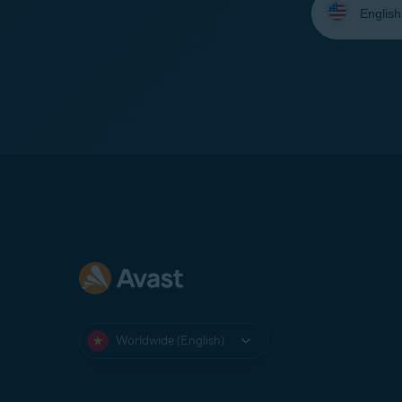
your
language:
Worldwide (English)