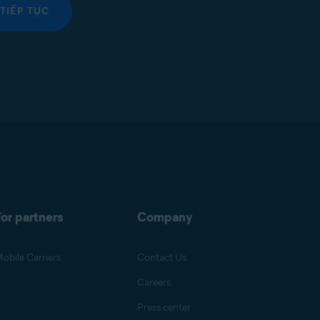
TIẾP TỤC
or partners
Company
obile Carriers
Contact Us
Careers
Press center