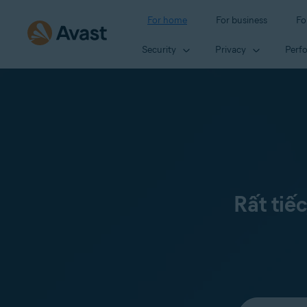
For home
For business
Fo
Security
Privacy
Perf
Rất tiế
Select