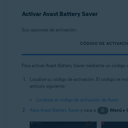
Sistemas operativos:
Activar Avast Battery Saver
Microsoft Windows 11 Home/Pro/Enterprise/Educatio
Microsoft Windows 10 Home/Pro/Enterprise/Education 
Microsoft Windows 8.1/Pro/Enterprise - 32 o 64 bits
Sus opciones de activación:
Microsoft Windows 8/Pro/Enterprise - 32 o 64 bits
Microsoft Windows 7 Home Basic/Home Premium/Professi
CÓDIGO DE ACTIVAC
Para activar Avast Battery Saver mediante un código d
Localice su código de activación. El código se inc
artículo siguiente:
Localizar el código de activación de Avast
Abra Avast Battery Saver
y vaya a
Menú
▸
☰