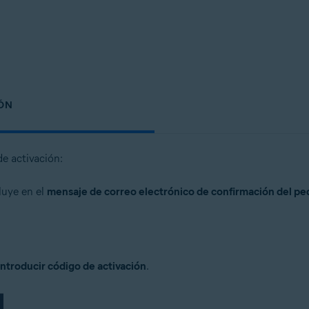
n
- 32 o 64 bits
onal/Enterprise/Ultimate - Service Pack 1, 32 o 64 bits
IÓN
e activación:
luye en el
mensaje de correo electrónico de confirmación del pe
Introducir código de activación
.