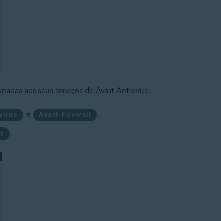
onadas aos seus serviços do Avast Antivirus:
e
.
virus
Avast Firewall
.
us