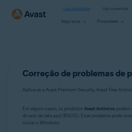
Uso doméstico
Uso comercial
Segurança
Privacidade
Correção de problemas de pa
Aplica-se a Avast Premium Security, Avast Free Antivi
Em alguns casos, os produtos
Avast Antivirus
podem en
Produtos:
do erro de tela azul (BSOD). Esse problema pode oc
iniciar o Windows.
Avast Premium Security 22.x
Avast Free Antivirus 22.x