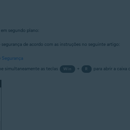
tion
ion - 32 / 64-bit
s em segundo plano:
 segurança de acordo com as instruções no seguinte artigo:
onal/Enterprise/Ultimate - Service Pack 1 com atualização de pacote c
e Segurança
e simultaneamente as teclas
+
para abrir a caixa
Win
R