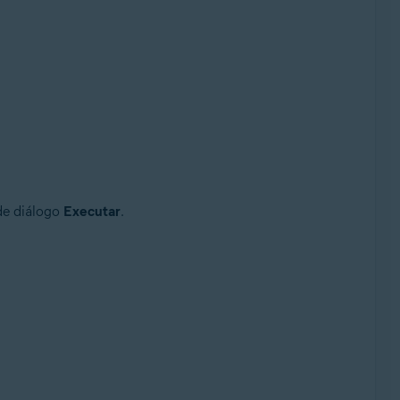
umulativo de conveniência, 32/64 bits
 de diálogo
Executar
.