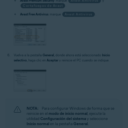
Avast Premium Security
: marque
Avast Antivirus
y
Cortafuegos de Avast
.
Avast Free Antivirus
: marque
Avast Antivirus
.
Vuelva a la pestaña
General
, donde ahora está seleccionado
Inicio
selectivo
, haga clic en
Aceptar
y reinicie el PC cuando se indique.
NOTA:
Para configurar Windows de forma que se
reinicie en el
modo de inicio normal
, ejecute la
utilidad
Configuración del sistema
y seleccione
Inicio normal
en la pestaña
General
.