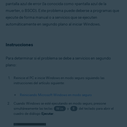
pantalla azul de error (la conocida como «pantalla azul de la
muerte», o BSOD). Este problema puede deberse a programas que
Sistemas operativos:
ejecute de forma manual o a servicios que se ejecuten
Microsoft Windows 11 Home/Pro/Enterprise/Education
automáticamente en segundo plano al iniciar Windows.
Microsoft Windows 10 Home/Pro/Enterprise/Education - 32 o 64 bits
Microsoft Windows 8.1/Pro/Enterprise - 32 o 64 bits
Microsoft Windows 8/Pro/Enterprise - 32 o 64 bits
Microsoft Windows 7 Home Basic/Home
Instrucciones
Premium/Professional/Enterprise/Ultimate - Service Pack 1 con
Convenient Rollup Update, 32 o 64 bits
Para determinar si el problema se debe a servicios en segundo
plano:
Reinicie el PC e inicie Windows en modo seguro siguiendo las
instrucciones del artículo siguiente:
Reiniciando Microsoft Windows en modo seguro
Cuando Windows se esté ejecutando en modo seguro, presione
simultáneamente las teclas
Win
y
R
del teclado para abrir el
cuadro de diálogo
Ejecutar
.