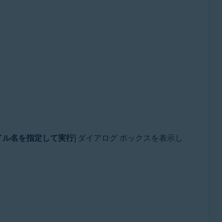
t Rollup Update、32 / 64 ビット
イル名を指定して実行
] ダイアログ ボックスを表示し