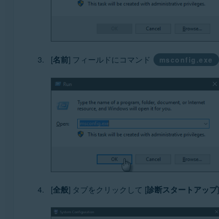
[
名前
] フィールドにコマンド
msconfig.exe
[
全般
] タブをクリックして [
診断スタートアップ