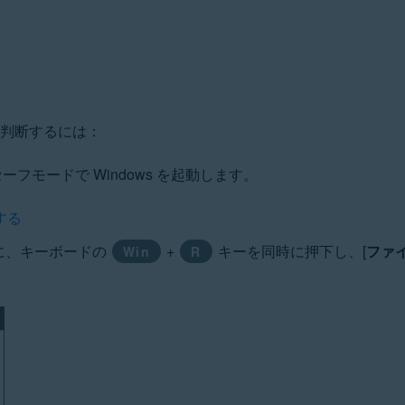
ation
ucation - 32 / 64 ビット
を判断するには：
 ビット
ット
フモードで Windows を起動します。
rofessional / Enterprise / Ultimate - Service Pack 1 with Convenien
動する
きに、キーボードの
+
キーを同時に押下し、[
ファ
Win
R