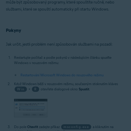
může být způsobovaný programy, které spouštíte ručně, nebo
Operační systémy:
službami, které se spouští automaticky při startu Windows.
Microsoft Windows 11 Home / Pro / Enterprise / Education
Microsoft Windows 10 Home / Pro / Enterprise / Education – 32/64bitový
Microsoft Windows 8.1 / Pro / Enterprise – 32/64bitový
Microsoft Windows 8 / Pro / Enterprise – 32/64bitový
Pokyny
Microsoft Windows 7 Home Basic / Home Premium / Professional /
Enterprise / Ultimate – Service Pack 1 s aktualizací Convenient Rollup
Update, 32/64bitový
Jak určit, jestli problém není způsobován službami na pozadí:
Restartujte počítač a podle pokynů v následujícím článku spusťte
Windows v nouzovém režimu:
Restartování Microsoft Windows do nouzového režimu
Když Windows běží v nouzovém režimu, současným stisknutím kláves
Win
+
R
otevřete dialogové okno
Spustit
.
Do pole
Otevřít
zadejte příkaz
msconfig.exe
a kliknutím na