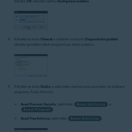
tlačítko
OK
otevřete nástroj
Konfigurace systému
.
Klikněte na kartu
Obecné
a výběrem možnosti
Diagnostické spuštění
zakažte spouštění všech programů po startu systému.
Klikněte na kartu
Služby
a zaškrtněte všechna pole související se službami
programu Avast Antivirus.
Avast Premium Security
: zaškrtněte
Avast Antivirus
a
Avast Firewall
.
Avast Free Antivirus
: zaškrtněte
Avast Antivirus
.