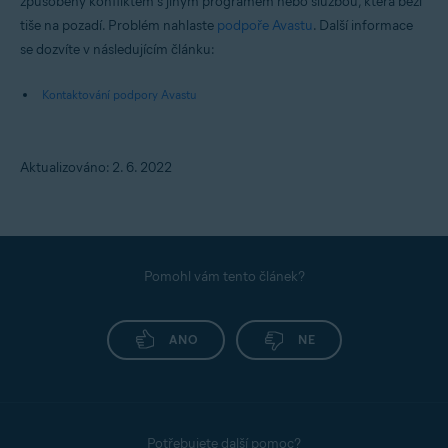
způsobený konfliktem s jiným programem nebo službou, která běží
tiše na pozadí. Problém nahlaste
podpoře Avastu
. Další informace
se dozvíte v následujícím článku:
Kontaktování podpory Avastu
Aktualizováno: 2. 6. 2022
Pomohl vám tento článek?
ANO
NE
Potřebujete další pomoc?