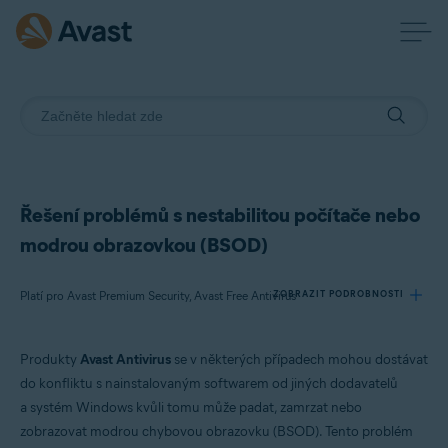
Řešení problémů s nestabilitou počítače nebo
modrou obrazovkou (BSOD)
Platí pro Avast Premium Security, Avast Free Antivirus
ZOBRAZIT PODROBNOSTI
Produkty
Avast Antivirus
se v některých případech mohou dostávat
Produkty:
do konfliktu s nainstalovaným softwarem od jiných dodavatelů
Avast Premium Security 22.x
a systém Windows kvůli tomu může padat, zamrzat nebo
Avast Free Antivirus 22.x
zobrazovat modrou chybovou obrazovku (BSOD). Tento problém