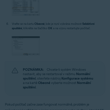
Vraťte se na kartu
Obecné
, kde je nyní vybrána možnost
Selektivní
spuštění
, klikněte na tlačítko
OK
a na výzvu restartujte počítač.
POZNÁMKA:
Chcete-li systém Windows
nastavit, aby se restartoval v režimu
Normální
spuštění
, otevřete nástroj
Konfigurace systému
a na kartě
Obecné
vyberte možnost
Normální
spuštění
.
Pokud počítač začne zase fungovat normálně, problém je