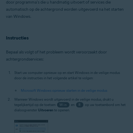
door programma's die u handmatig uitvoert of services die
Besturingssystemen:
automatisch op de achtergrond worden uitgevoerd na het starten
Microsoft Windows 11 Home / Pro / Enterprise / Education
van Windows.
Microsoft Windows 10 Home / Pro / Enterprise / Education – 32-/64-bits
Microsoft Windows 8.1 / Pro / Enterprise – 32-/64-bits
Microsoft Windows 8 / Pro / Enterprise – 32-/64-bits
Microsoft Windows 7 Home Basic / Home Premium / Professional /
Instructies
Enterprise / Ultimate – Service Pack 1 met Convenient Rollup Update, 32
/ 64-bit
Bepaal als volgt of het probleem wordt veroorzaakt door
achtergrondservices:
Start uw computer opnieuw op en start Windows in de veilige modus
door de instructies in het volgende artikel te volgen:
Microsoft Windows opnieuw starten in de veilige modus
Wanneer Windows wordt uitgevoerd in de veilige modus, drukt u
tegelijkertijd op de toetsen
Win
en
R
op uw toetsenbord om het
dialoogvenster
Uitvoeren
te openen.