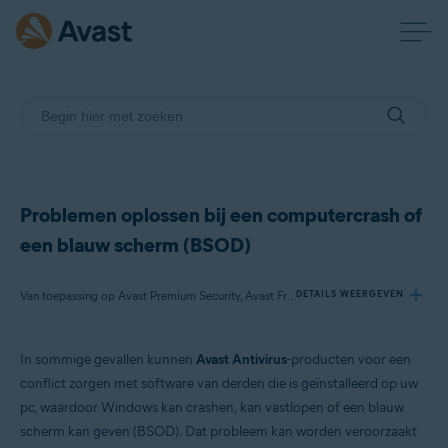
Problemen oplossen bij een computercrash of
een blauw scherm (BSOD)
Van toepassing op Avast Premium Security, Avast Free Antivirus
DETAILS WEERGEVEN
In sommige gevallen kunnen
Avast Antivirus
-producten voor een
Producten:
conflict zorgen met software van derden die is geïnstalleerd op uw
Avast Premium Security 22.x
pc, waardoor Windows kan crashen, kan vastlopen of een blauw
Avast Free Antivirus 22.x
scherm kan geven (BSOD). Dat probleem kan worden veroorzaakt