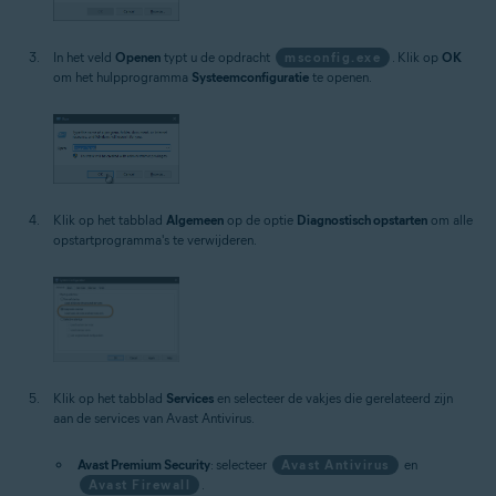
In het veld
Openen
typt u de opdracht
msconfig.exe
. Klik op
OK
om het hulpprogramma
Systeemconfiguratie
te openen.
Klik op het tabblad
Algemeen
op de optie
Diagnostisch opstarten
om alle
opstartprogramma's te verwijderen.
Klik op het tabblad
Services
en selecteer de vakjes die gerelateerd zijn
aan de services van Avast Antivirus.
Avast Premium Security
: selecteer
Avast Antivirus
en
Avast Firewall
.