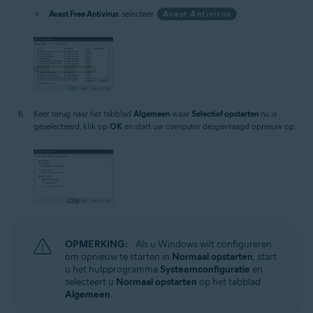
Avast Free Antivirus
: selecteer
Avast Antivirus
.
Keer terug naar het tabblad
Algemeen
waar
Selectief opstarten
nu is
geselecteerd, klik op
OK
en start uw computer desgevraagd opnieuw op.
OPMERKING:
Als u Windows wilt configureren
om opnieuw te starten in
Normaal opstarten
, start
u het hulpprogramma
Systeemconfiguratie
en
selecteert u
Normaal opstarten
op het tabblad
Algemeen
.