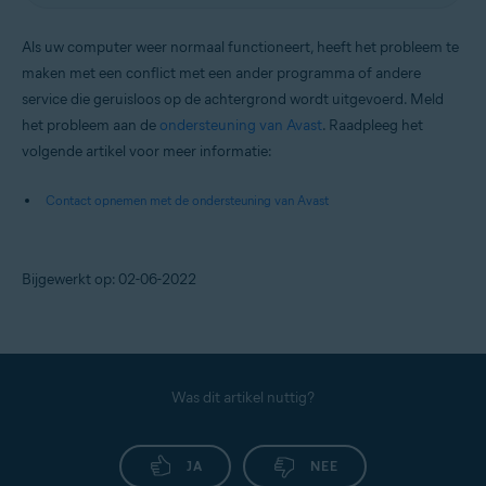
Als uw computer weer normaal functioneert, heeft het probleem te
maken met een conflict met een ander programma of andere
service die geruisloos op de achtergrond wordt uitgevoerd. Meld
het probleem aan de
ondersteuning van Avast
. Raadpleeg het
volgende artikel voor meer informatie:
Contact opnemen met de ondersteuning van Avast
Bijgewerkt op: 02-06-2022
Was dit artikel nuttig?
JA
NEE