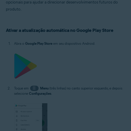
Avast Passwords 1.x para Android
opcionais para ajudar a direcionar desenvolvimentos futuros do
Avast Battery Saver 2.x para Android
produto.
Sistemas operacionais:
Google Android 5.0 (Lollipop, API 21) ou mais recente, a versão exata
Ativar a atualização automática no Google Play Store
depende do produto
Abra o
Google Play Store
em seu dispositivo Android.
Toque em
☰
Menu
(três linhas) no canto superior esquerdo, e depois
selecione
Configurações
.