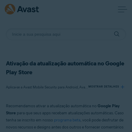
Ativação da atualização automática no Google
Play Store
Aplica-se a Avast Mobile Security para Android, Avast SecureLine VPN para Android, Avast Cleanup para Android, Avast Passwords para Android, Avast Battery Saver para Android
MOSTRAR DETALHES
Recomendamos ativar a atualização automática no
Google Play
Produtos:
Store
para que seus apps recebam atualizações automáticas. Caso
Avast Mobile Security 6.x para Android
tenha se inscrito em nosso
programa beta
, você pode desfrutar de
Avast SecureLine VPN 6.x para Android
novos recursos e designs antes dos outros e fornecer comentários
Avast Cleanup 5.x para Android