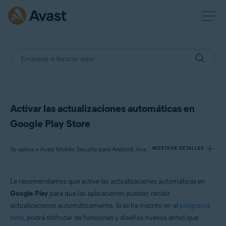
Activar las actualizaciones automáticas en
Google Play Store
Se aplica a Avast Mobile Security para Android, Avast SecureLine VPN para Android, Avast Cleanup para Android, Avast Passwords para Android, Avast Battery Saver para Android
MOSTRAR DETALLES
Le recomendamos que active las actualizaciones automáticas en
Productos:
Google Play
para que las aplicaciones puedan recibir
Avast Mobile Security 6.x para Android
actualizaciones automáticamente. Si se ha inscrito en el
programa
Avast SecureLine VPN 6.x para Android
beta
, podrá disfrutar de funciones y diseños nuevos antes que
Avast Cleanup 5.x para Android