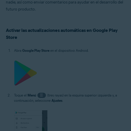
Avast Passwords 1.x para Android
nadie, así como enviar comentarios para ayudar en el desarrollo del
Avast Battery Saver 2.x para Android
futuro producto.
Sistemas operativos:
Google Android 5.0 (Lollipop, API 21) o posterior; la versión exacta
Activar las actualizaciones automáticas en Google Play
depende del producto
Store
Abra
Google Play Store
en el dispositivo Android.
Toque el
Menú
☰
(tres rayas) en la esquina superior izquierda y, a
continuación, seleccione
Ajustes
.