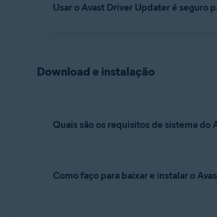
Usar o Avast Driver Updater é seguro
Durante a atualização, o Avast Driver Updater b
Updater faz backup de todos os drivers instal
previamente, ou usar o ponto de restauração 
Download e instalação
atualizados.
O Avast Driver Updater testa os componentes
driver problemático será marcado com uma t
Quais são os requisitos de sistema do 
Para obter informações detalhadas sobre os req
Avast
.
Como faço para baixar e instalar o Ava