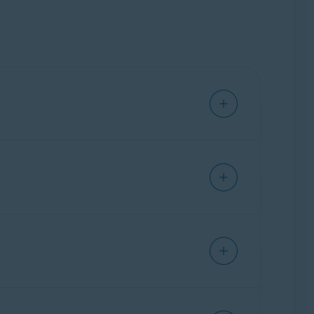
izados no hardware e depois faz a
ntir a melhor compatibilidade com o sistema
 de funcionar corretamente. Um driver
u sistema e dados pessoais.
e em seu sistema operacional. Esses
 de vídeo e som.