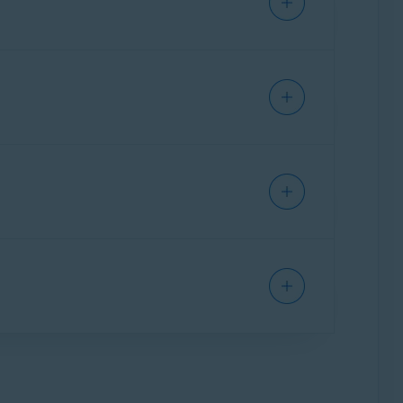
 algum problema for encontrado durante uma
alização falhar várias vezes seguidas.
rior do driver para solucionar problemas:
ers. Isso ajuda desfazer as alterações recentes
 reverter para uma versão anterior.
ema, recomendamos que você use a opção
guir:
Updater não está incluído quando você compra
o Avast Driver Updater.
zadas previamente pelo
Driver Updater
.
de terceiros.