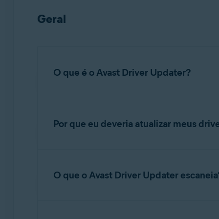
Sistemas operacionais:
Geral
Windows
O que é o Avast Driver Updater?
O Avast Driver Updater é uma ferramenta de 
atualização para reduzir e evitar problemas no
Por que eu deveria atualizar meus driv
Drivers são usados pelos fabricantes para cor
operacional no seu PC. Sem os drivers mais re
O que o Avast Driver Updater escaneia
desatualizado pode também criar vulnerabilid
O Avast Driver Updater escaneia dispositivos
dispositivos podem incluir impressoras, scanne