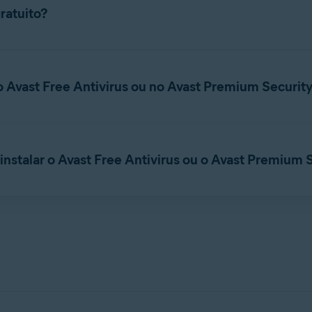
ivo de instalação do Avast Driver Updater e salve-o em um local
ratuito?
go que exige uma assinatura para ser usado. Você pode
baixar o 
 teste grátis termina, você precisa
ativar
o Avast Driver Updater 
o Avast Free Antivirus ou no Avast Premium Securit
 configuração
e s
avast_driver_updater_online_setup.exe
recisa ter uma assinatura separada. Você não pode usar outra assi
 Avast Driver Updater no seu PC.
instalar o Avast Free Antivirus ou o Avast Premium 
o produto com sua
Conta Avast
ou um
código de ativação
válido. 
do como um aplicativo autônomo, sem o Avast Free Antivirus ou A