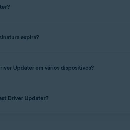
ter?
r Updater com a
Conta Avast
ou um
código de ativação
válido. Pa
inatura expira?
enu
▸
Minhas assinaturas
. A duração da assinatura aparece em
A
river Updater em vários dispositivos?
o Avast Driver Updater por um pop-up em outro produto da Avast
r será ativado automaticamente quando for instalado no mesmo 
t Driver Updater em mais de um dispositivo simultaneamente. No 
al e começar a usar em um novo. Para obter instruções, consulte 
ast Driver Updater?
ara outro dispositivo
a assinatura da Avast, consulte o artigo a seguir: