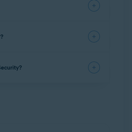
 conhecido no PC (como padrão, os arquivos
Avast Driver Updater
e usá-lo por um tempo
com uma assinatura paga se quiser continuar
y?
elecione
Executar como administrador
no
natura de produto da Avast para ativar o Avast
Security?
Para instruções detalhadas, consulte os
vast Premium Security instalado.