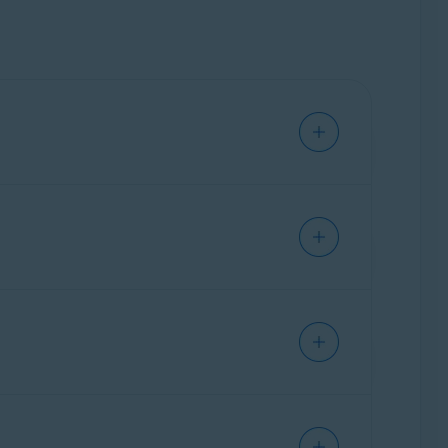
izados. Para atualizar os drivers, clique em
ionados
.