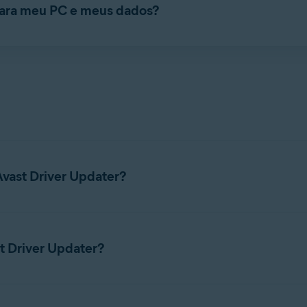
 para meu PC e meus dados?
aixa instaladores de driver verificados do fabricante. Além disso, 
ados e cria um ponto de restauração do sistema Windows. Isso perm
do sistema Windows para voltar ao estado anterior do sistema e
 automaticamente durante o escaneamento e após uma atualizaç
ag
Problema detectado
, o que permite
reverter o driver
para a vers
Avast Driver Updater?
uisitos de sistema do Avast Driver Updater, consulte o artigo a 
st Driver Updater?