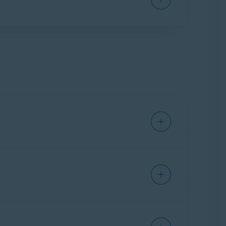
ado
.
one uma opção em
Escolher como receber as
. Se não for feita corretamente, a atualização
ayer, ou problemas com a resolução da tela e
 driver
ou desfazer as alterações
restaurando o
izar o driver. Clique na seta
no painel
>
tualizar o driver novamente
mais tarde.