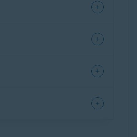
ra obter instruções detalhadas de ativação,
ssinaturas neste PC
.
, não precisará ativar manualmente a
dispositivo usado para comprar o
entanto, se necessário, você poderá parar de
o seguinte artigo: