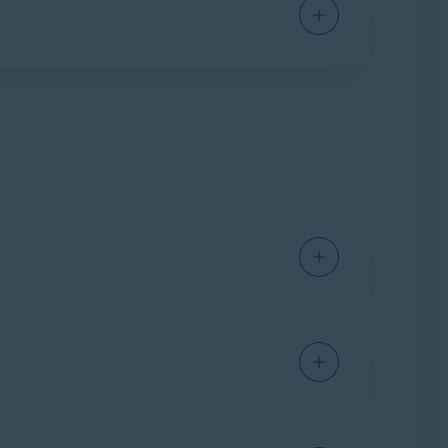
antes de atualizar drivers, o Avast Driver
ite reverter pra drivers antigos, atualizados
m caso de problemas com os drivers
ão. Se algum problema for encontrado, o
ão anterior.
seguir:
Requisitos de sistema para aplicativos