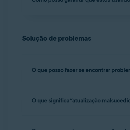
O Avast Driver Updater agora atualiza os driv
Para gerenciar as configurações das atualizaçõ
OBSERVAÇÃO:
Alguns drivers ex
Abra o Avast Driver Updater e acesse
☰
Solução de problemas
Selecione
Geral
▸
Atualizar Driver Update
Se estiver usando a versão mais recente 
Para gerenciar quando o Avast Driver Upd
O que posso fazer se encontrar proble
atualizações
.
É importante ter cuidado ao atualizar os driv
dos drivers pode levar a problemas como perd
O que significa “atualização malsucedi
a qualidade dos gráficos. Se esses problemas
PC
em um ponto de restauração do Windows s
Se aparecer a mensagem “atualização malsucedi
Para obter mais informações sobre restaurar ver
do driver para ver mais informações e depois