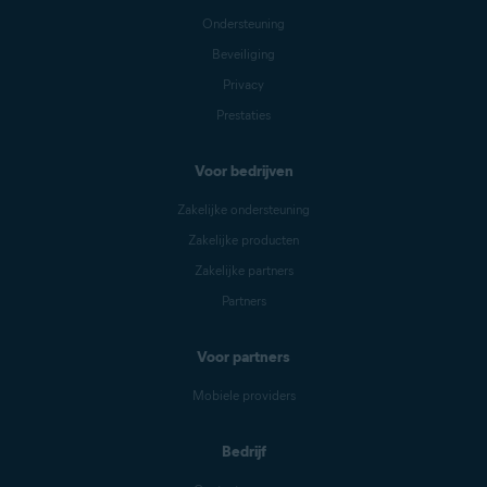
kiezen met hetzelfde e-mailadres
Ondersteuning
als het adres dat is
gekoppeld
aan
uw Avast-account. Dat hoeft
Beveiliging
echter niet het
primaire e-
Privacy
mailadres
voor uw Avast-account
te zijn.
Prestaties
Voor bedrijven
Zakelijke ondersteuning
Zakelijke producten
Zakelijke partners
Partners
Voor partners
Mobiele providers
Bedrijf