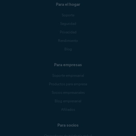
con Google
, debes elegir una
Para el hogar
cuenta de Google con una
dirección de correo electrónico
Soporte
que esté
conectada
a tu Cuenta
Avast. Sin embargo, no es
Seguridad
necesario que sea el
correo
Privacidad
electrónico principal
de tu cuenta
Avast.
Rendimiento
Blog
Para empresas
Soporte empresarial
Productos para empresa
Socios empresariales
Blog empresarial
Afiliados
Para socios
Operadores de telefonía móvil