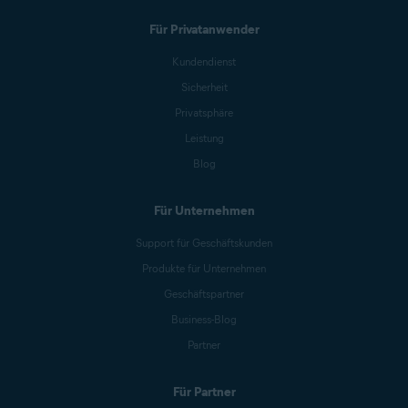
Sie ein Google-Konto verwenden,
dessen E-Mail-Adresse mit Ihrem
Für Privatanwender
Avast-Konto
verknüpft
ist. Dabei
muss es sich jedoch nicht um die
Kundendienst
primäre E-Mail-Adresse
Ihres
Avast-Kontos handeln.
Sicherheit
Privatsphäre
Leistung
Blog
Für Unternehmen
Support für Geschäftskunden
Produkte für Unternehmen
Geschäftspartner
Business-Blog
Partner
Für Partner