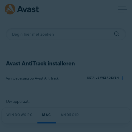
Avast AntiTrack installeren
Van toepassing op Avast AntiTrack
DETAILS WEERGEVEN
Producten:
Uw apparaat:
Avast AntiTrack
WINDOWS PC
MAC
ANDROID
Besturingssystemen:
Windows, macOS en Android