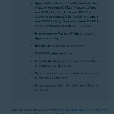
Apple macOS 14.x
(Sonoma),
Apple macOS 13.x
(Ventura),
Apple macOS 12.x
(Monterey),
Apple
macOS 11.x
(Big Sur),
Apple macOS 10.15.x
(Catalina),
Apple macOS 10.14.x
(Mojave),
Apple
macOS 10.13.x
(High Sierra),
Apple macOS 10.12.x
(Sierra),
Apple Mac OS X 10.11.x
(El Capitan)
Intel-gebaseerde
Mac
met
64-bits
processor of
Apple siliciumchip
(M1)
500 MB
vrije ruimte op de harde schijf
2 GB RAM-geheugen
of meer
Internetverbinding
voor het downloaden, activeren
en gebruiken van de service
Bij voorkeur een standaardschermresolutie van ten
minste
1024 x 768
pixels
De webbrowser Safari, Google Chrome, Mozilla
Firefox of Opera
Start de Mac opnieuw en probeer
Avast AntiTrack opnieuw te installeren