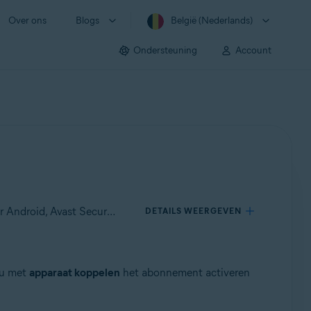
Over ons
Blogs
België (Nederlands)
Ondersteuning
Account
Van toepassing op Avast SecureLine VPN voor Windows, Avast SecureLine VPN voor Mac, Avast SecureLine VPN voor Android, Avast SecureLine VPN voor iOS
DETAILS WEERGEVEN
 u met
apparaat koppelen
het abonnement activeren