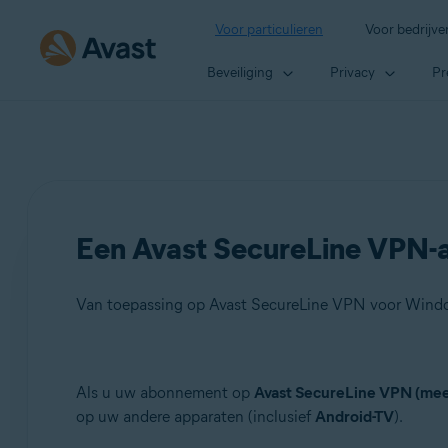
Voor particulieren
Voor bedrijve
Beveiliging
Privacy
Pr
Een Avast SecureLine VPN-
Producten:
Als u uw abonnement op
Avast SecureLine VPN (mee
op uw andere apparaten (inclusief
Android-TV
).
Avast SecureLine VPN 5.x voor Windows
Avast SecureLine VPN 4.x voor Mac