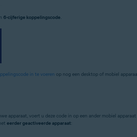
en
6-cijferige koppelingscode
.
oppelingscode in te voeren
op nog een desktop of mobiel apparaat
we apparaat, voert u deze code in op een ander mobiel apparaat 
 het
eerder geactiveerde apparaat
: