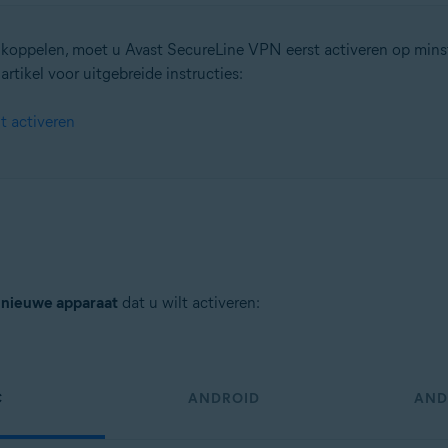
 koppelen, moet u Avast SecureLine VPN eerst activeren op min
rtikel voor uitgebreide instructies:
tion
 activeren
ion – 32-/64-bits
ssional / Enterprise / Ultimate – Service Pack 1, 32-/64-bits
t
nieuwe apparaat
dat u wilt activeren:
C
ANDROID
AND