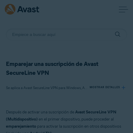
Emparejar una suscripción de Avast
SecureLine VPN
Se aplica a Avast SecureLine VPN para Windows, Avast SecureLine VPN para Mac, Avast SecureLine VPN para Android, Avast SecureLine VPN para iOS
MOSTRAR DETALLES
Productos:
Después de activar una suscripción de
Avast SecureLine VPN
Avast SecureLine VPN 5.x para Windows
(Multidispositivo)
en el primer dispositivo, puede proceder al
Avast SecureLine VPN 4.x para Mac
emparejamiento
para activar la suscripción en otros dispositivos
Avast SecureLine VPN 6.x para Android