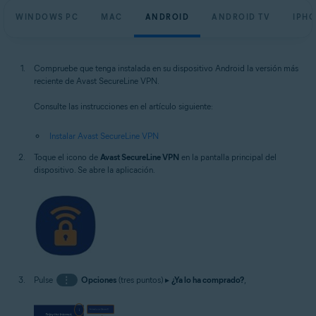
WINDOWS PC
MAC
ANDROID
ANDROID TV
IPHO
Compruebe que tenga instalada en su dispositivo Android la versión más
reciente de Avast SecureLine VPN.
Consulte las instrucciones en el artículo siguiente:
Instalar Avast SecureLine VPN
Toque el icono de
Avast SecureLine VPN
en la pantalla principal del
dispositivo. Se abre la aplicación.
Pulse
⋮
Opciones
(tres puntos) ▸
¿Ya lo ha comprado?
,