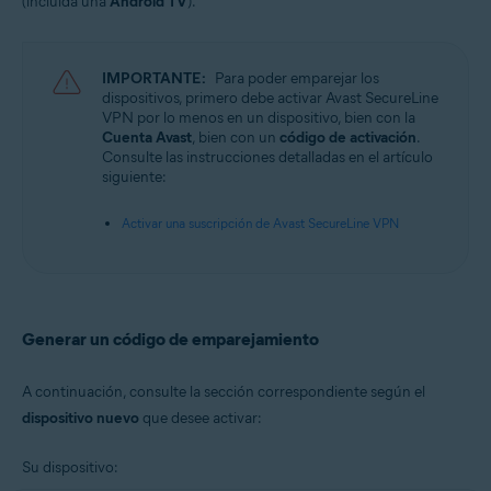
(incluida una
Android TV
).
Avast SecureLine VPN 6.x para iOS
Sistemas operativos:
IMPORTANTE:
Para poder emparejar los
Microsoft Windows 11 Home/Pro/Enterprise/Education
dispositivos, primero debe activar Avast SecureLine
Microsoft Windows 10 Home/Pro/Enterprise/Education - 32 o 64 bits
VPN por lo menos en un dispositivo, bien con la
Microsoft Windows 8.1/Pro/Enterprise - 32 o 64 bits
Cuenta Avast
, bien con un
código de activación
.
Microsoft Windows 8/Pro/Enterprise - 32 o 64 bits
Consulte las instrucciones detalladas en el artículo
Microsoft Windows 7 Home Basic/Home
siguiente:
Premium/Professional/Enterprise/Ultimate - Service Pack 1, 32 o 64 bits
Apple macOS 12.x (Monterey)
Activar una suscripción de Avast SecureLine VPN
Apple macOS 11.x (Big Sur)
Apple macOS 10.15.x (Catalina)
Apple macOS 10.14.x (Mojave)
Apple macOS 10.13.x (High Sierra)
Apple macOS 10.12.x (Sierra)
Generar un código de emparejamiento
Google Android 6.0 (Marshmallow, API 23) o posterior
A continuación, consulte la sección correspondiente según el
Apple iOS 14.0 o posterior
dispositivo nuevo
que desee activar:
Su dispositivo: