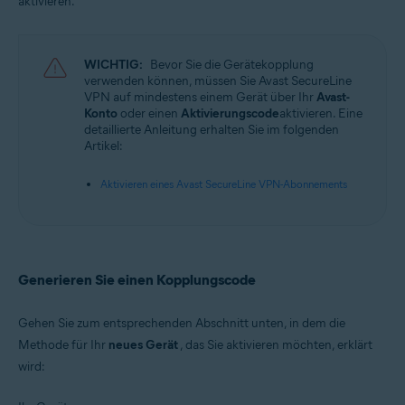
aktivieren.
Avast SecureLine VPN 6.x für iOS
Betriebssysteme:
WICHTIG:
Bevor Sie die Gerätekopplung
Microsoft Windows 11 Home/Pro/Enterprise/Education
verwenden können, müssen Sie Avast SecureLine
Microsoft Windows 10 Home/Pro/Enterprise/Education – 32-/64-Bit
VPN auf mindestens einem Gerät über Ihr
Avast-
Microsoft Windows 8.1 Home/Pro/Enterprise/Education – 32-/64-Bit
Konto
oder einen
Aktivierungscode
aktivieren. Eine
Microsoft Windows 8 Home/Pro/Enterprise/Education – 32-/64-Bit
detaillierte Anleitung erhalten Sie im folgenden
Microsoft Windows 7 Home Basic/Home
Artikel:
Premium/Professional/Enterprise/Ultimate – Service Pack 1, 32-/64-Bit
Apple macOS 12.x (Monterey)
Aktivieren eines Avast SecureLine VPN-Abonnements
Apple macOS 11.x (Big Sur)
Apple macOS 10.15.x (Catalina)
Apple macOS 10.14.x (Mojave)
Apple macOS 10.13.x (High Sierra)
Apple macOS 10.12.x (Sierra)
Generieren Sie einen Kopplungscode
Google Android 6.0 (Marshmallow, API 23) oder höher
Gehen Sie zum entsprechenden Abschnitt unten, in dem die
Apple iOS 14.0 oder höher
Methode für Ihr
neues Gerät
, das Sie aktivieren möchten, erklärt
wird: