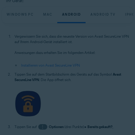
Ihr Gerät:
WINDOWS PC
MAC
ANDROID
ANDROID TV
IPHO
Vergewissern Sie sich, dass die neueste Version von Avast SecureLine VPN
auf Ihrem Android-Gerät installiert ist.
Anweisungen dazu erhalten Sie im folgenden Artikel:
Installieren von Avast SecureLine VPN
Tippen Sie auf dem Startbildschirm des Geräts auf das Symbol
Avast
SecureLine VPN
. Die App öffnet sich.
Tippen Sie auf
⋮
Optionen
(drei Punkte) ▸
Bereits gekauft?
,