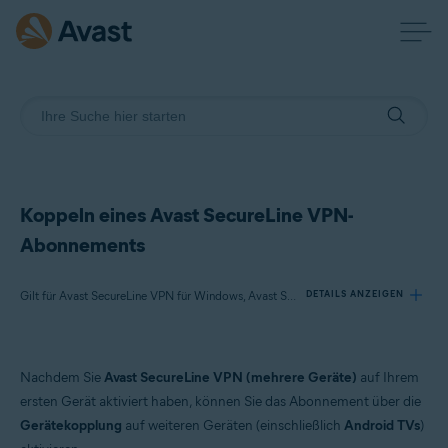
Koppeln eines Avast SecureLine VPN-
Abonnements
Gilt für Avast SecureLine VPN für Windows, Avast SecureLine VPN für Mac, Avast SecureLine VPN für Android, Avast SecureLine VPN für iOS
DETAILS ANZEIGEN
Produkte:
Nachdem Sie
Avast SecureLine VPN (mehrere Geräte)
auf Ihrem
Avast SecureLine VPN 5.x für Windows
ersten Gerät aktiviert haben, können Sie das Abonnement über die
Avast SecureLine VPN 4.x für Mac
Gerätekopplung
auf weiteren Geräten (einschließlich
Android TVs
)
Avast SecureLine VPN 6.x für Android