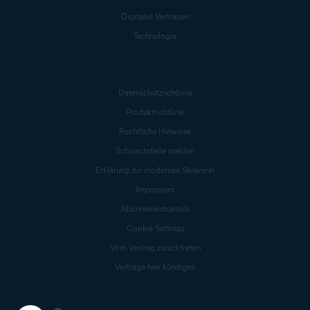
Digitales Vertrauen
Technologie
Datenschutzrichtlinie
Produktrichtlinie
Rechtliche Hinweise
Schwachstelle melden
Erklärung zur modernen Sklaverei
Impressum
Abonnementdetails
Cookie Settings
Vom Vertrag zurücktreten
Verträge hier kündigen