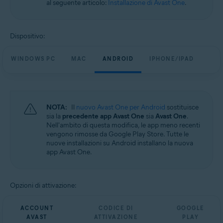
al seguente articolo:
Installazione di Avast One
.
Windows, macOS, Android e iOS
Dispositivo:
WINDOWS PC
MAC
ANDROID
IPHONE/IPAD
NOTA:
Il
nuovo Avast One per Android
sostituisce
sia la
precedente app Avast One
sia
Avast One
.
Nell'ambito di questa modifica, le app meno recenti
vengono rimosse da Google Play Store. Tutte le
nuove installazioni su Android installano la nuova
app Avast One.
Opzioni di attivazione:
ACCOUNT
CODICE DI
GOOGLE
AVAST
ATTIVAZIONE
PLAY