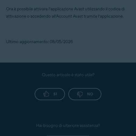
Ora è possibile attivare l’applicazione Avast utilizzando il codice di
attivazione o accedendo all’Account Avast tramite l’applicazione.
Ultimo aggiornamento: 08/05/2026
Questo articolo è stato utile?
SÌ
NO
Hai bisogno di ulteriore assistenza?