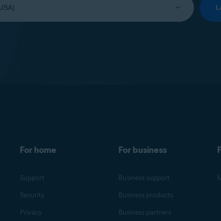
L
For home
For business
F
Support
Business support
M
Security
Business products
Privacy
Business partners