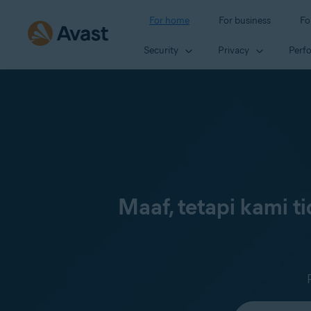
For home
For business
Fo
Security
Privacy
Perf
Maaf, tetapi kami 
Select