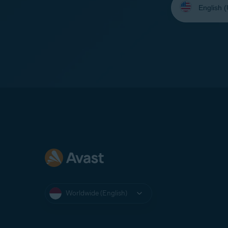
your
language:
Worldwide (English)