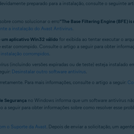
devidamente preparado para a instalação, consulte o seguinte art
 sobre como solucionar o erro
"The Base Filtering Engine (BFE) is
nte a instalação do Avast Antivirus
.
 um aplicativo Win32 válido
for exibida ao tentar executar o arq
 estar corrompido. Consulte o artigo a seguir para obter inform
 instalação corrompidos
.
írus (incluindo versões expiradas ou de teste) esteja instalado 
eguir:
Desinstalar outro software antivírus
.
rretamente. Para mais informações, consulte o artigo a seguir:
Com
de Segurança
no Windows informa que um software antivírus não
igo a seguir para obter informações sobre como resolver esse pro
om o Suporte da Avast
. Depois de enviar a solicitação, um agen