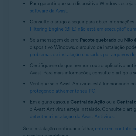
Para garantir que seu dispositivo Windows esteja 
Sistemas operacionais:
software da Avast
.
Todos os sistemas operacionais compatíveis
Consulte o artigo a seguir para obter informações
Filtering Engine (BFE) não está em execução” dura
Se a mensagem de erro
Pacote quebrado
ou
Não é
dispositivo Windows, o arquivo de instalação pode
problemas de instalação causados por arquivos de
Certifique-se de que nenhum outro aplicativo antiv
Avast. Para mais informações, consulte o artigo a s
Verifique se o Avast Antivirus está funcionando co
protegendo ativamente seu PC.
Em alguns casos, a
Central de Ação
ou a
Central 
o Avast Antivirus esteja instalado. Consulte o art
detectar a instalação do Avast Antivirus.
Se a instalação continuar a falhar,
entre em contato c
a resolver o problema.