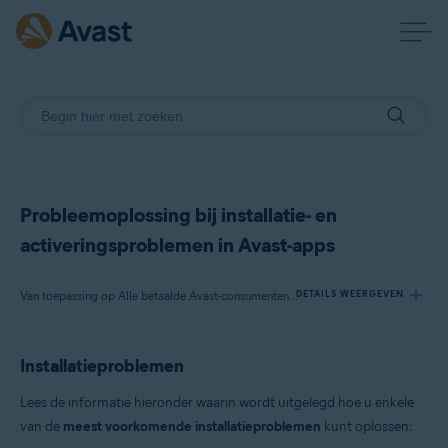
Probleemoplossing bij installatie- en
activeringsproblemen in Avast-apps
Van toepassing op Alle betaalde Avast-consumentenapps
DETAILS WEERGEVEN
Installatieproblemen
Producten:
Alle betaalde Avast-consumentenapps
Lees de informatie hieronder waarin wordt uitgelegd hoe u enkele
van de
meest voorkomende installatieproblemen
kunt oplossen:
Besturingssystemen: