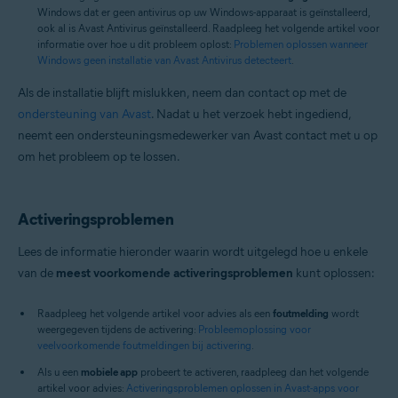
Windows dat er geen antivirus op uw Windows-apparaat is geïnstalleerd,
ook al is Avast Antivirus geïnstalleerd. Raadpleeg het volgende artikel voor
informatie over hoe u dit probleem oplost:
Problemen oplossen wanneer
Windows geen installatie van Avast Antivirus detecteert
.
Als de installatie blijft mislukken, neem dan contact op met de
ondersteuning van Avast
. Nadat u het verzoek hebt ingediend,
neemt een ondersteuningsmedewerker van Avast contact met u op
om het probleem op te lossen.
Activeringsproblemen
Lees de informatie hieronder waarin wordt uitgelegd hoe u enkele
van de
meest voorkomende activeringsproblemen
kunt oplossen:
Raadpleeg het volgende artikel voor advies als een
foutmelding
wordt
weergegeven tijdens de activering:
Probleemoplossing voor
veelvoorkomende foutmeldingen bij activering
.
Als u een
mobiele app
probeert te activeren, raadpleeg dan het volgende
artikel voor advies:
Activeringsproblemen oplossen in Avast-apps voor