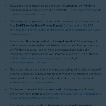
Alle ondersteunde besturingssystemen
Raadpleeg het volgende artikel om ervoor te zorgen dat uw Windows-
apparaat goed voorbereid is voor de installatie:
Uw pc voorbereiden op de
installatie van Avast-software
.
Raadpleeg het volgende artikel voor informatie over het oplossen van de
fout '
De BFE-service (Base Filtering Engine)
:
De foutmelding 'De BFE-
service (Base Filtering Engine) is niet actief' tijdens de installatie van Avast
Antivirus oplossen
.
Als u de fout
Beschadigd pakket
of
Geen geldige Win32-toepassing
ziet
tijdens het uitvoeren van het installatiebestand van een Avast-product op
uw Windows-apparaat, kan het installatiebestand beschadigd zijn.
Raadpleeg het volgende artikel voor informatie over hoe u dit probleem
oplost:
Installatieproblemen als gevolg van beschadigde
installatiebestanden oplossen
.
Zorg ervoor dat er geen andere antivirustoepassingen (inclusief verlopen of
proefversies) op uw Windows-apparaat of Mac zijn geïnstalleerd voordat u
Avast installeert. Raadpleeg het volgende artikel voor meer informatie:
Andere antivirussoftware verwijderen
.
Controleer of Avast Antivirus correct werkt. Raadpleeg het volgende
artikel voor meer informatie:
Controleren of Avast Antivirus is geïnstalleerd
en uw computer actief wordt beschermd
.
In sommige gevallen meldt het
Actiecentrum
of
Beveiligingscentrum
in