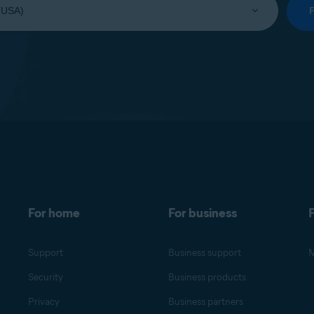
For home
For business
F
Support
Business support
M
Security
Business products
Privacy
Business partners