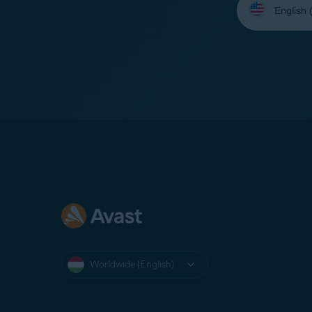
your
language:
Worldwide (English)