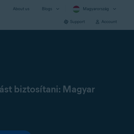
About us
Blogs
Magyarország
Support
Account
st biztosítani: Magyar
: