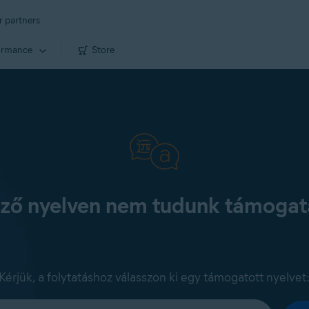
r partners
ormance
Store
kező nyelven nem tudunk támogatá
Kérjük, a folytatáshoz válasszon ki egy támogatott nyelvet