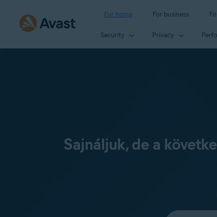
For home
For business
Fo
Security
Privacy
Perf
Sajnáljuk, de a követ
Select