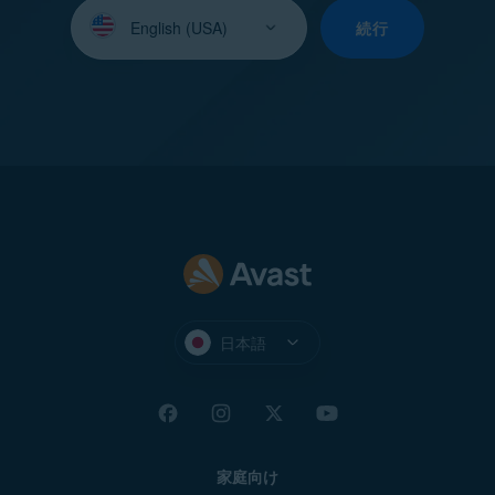
言
語
続行
を
選
択
し
て
く
だ
さ
い：
日本語
家庭向け