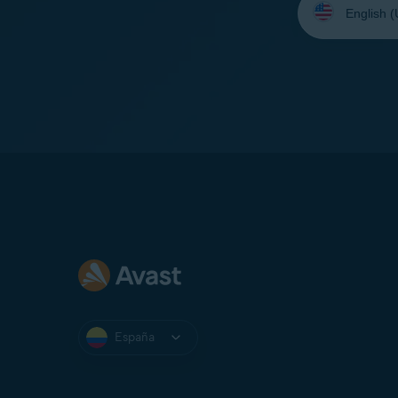
su
idioma:
España